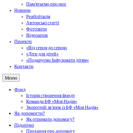
Пам’ятаємо про них
Новини
Реабілітація
Авторські статті
Фотозвіти
Відеоархів
Проекти
«Від серця до серця»
«Діти для дітей»
«Подаруємо Інфузомати дітям»
Контакти
Меню
Фонд
Історія створення фонду
Команда БФ «Моя Надія»
Зворотній зв’язок із БФ «Моя Надія»
Як допомогти?
Як отримати допомогу?
Підопічні
Прохання про допомогу