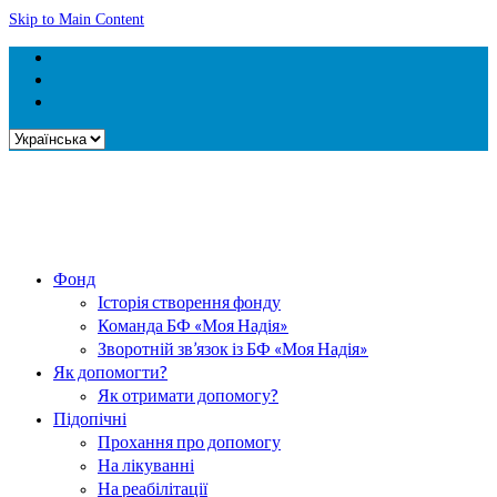
Skip to Main Content
Вибрати
мову
Фонд
Історія створення фонду
Команда БФ «Моя Надія»
Зворотній зв’язок із БФ «Моя Надія»
Як допомогти?
Як отримати допомогу?
Підопічні
Прохання про допомогу
На лікуванні
На реабілітації