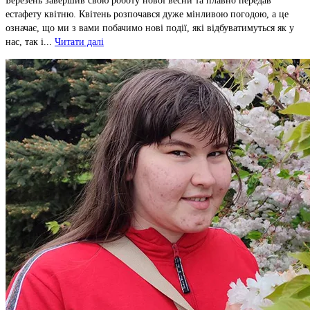
Березень завершив свою роботу нової весни та плавно передав
естафету квітню. Квітень розпочався дуже мінливою погодою, а це
означає, що ми з вами побачимо нові події, які відбуватимуться як у
нас, так і...
Читати далі