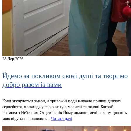
28
Чер 2026
Йдемо за покликом своєї душі та творимо
добро разом із вами
Коли згущуються хмари, а тривожні події навколо пришвидшують
серцебиття, я знаходжу свою втіху в молитві та подяці Богові!
Розмова з Небесним Отцем і спів Йому додають мені сил, зміцнюють
мою віру та наповнюють...
Читати далі