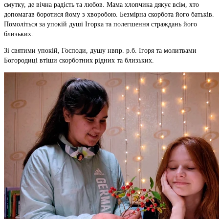
смутку, де вічна радість та любов. Мама хлопчика дякує всім, хто
допомагав боротися йому з хворобою. Безмірна скорбота його батьків.
Помоліться за упокій душі Ігорка та полегшення страждань його
близьких.
Зі святими упокій, Господи, душу нвпр. р.б. Ігоря та молитвами
Богородиці втіши скорботних рідних та близьких.