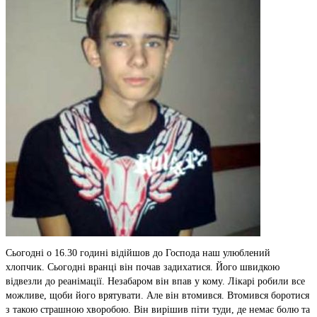
Сьогодні о 16.30 годині відійшов до Господа наш улюблений
хлопчик. Сьогодні вранці він почав задихатися. Його швидкою
відвезли до реанімації. Незабаром він впав у кому. Лікарі робили все
можливе, щоби його врятувати. Але він втомився. Втомився боротися
з такою страшною хворобою. Він вирішив піти туди, де немає болю та