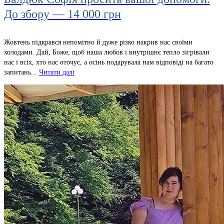
До збору — 14 000 грн
Жовтень підкрався непомітно й дуже різко накрив нас своїми
холодами. Дай, Боже, щоб наша любов і внутрішнє тепло зігрівали
нас і всіх, хто нас оточує, а осінь подарувала нам відповіді на багато
запитань...
Читати далі