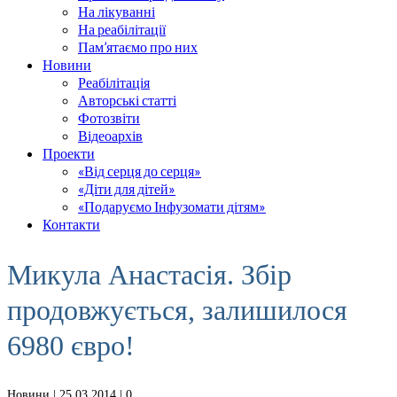
На лікуванні
На реабілітації
Пам’ятаємо про них
Новини
Реабілітація
Авторські статті
Фотозвіти
Відеоархів
Проекти
«Від серця до серця»
«Діти для дітей»
«Подаруємо Інфузомати дітям»
Контакти
Микула Анастасія. Збір
продовжується, залишилося
6980 євро!
Новини
| 25.03.2014 |
0