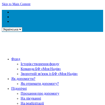
Skip to Main Content
Вибрати
мову
Фонд
Історія створення фонду
Команда БФ «Моя Надія»
Зворотній зв’язок із БФ «Моя Надія»
Як допомогти?
Як отримати допомогу?
Підопічні
Прохання про допомогу
На лікуванні
На реабілітації