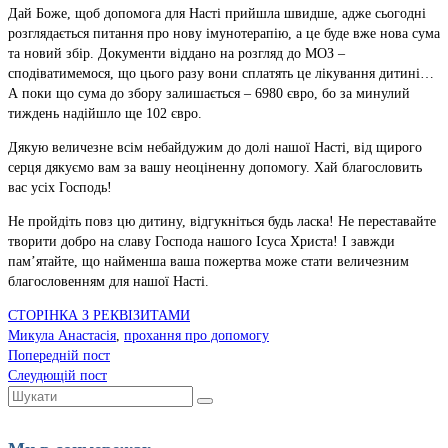
Дай Боже, щоб допомога для Насті прийшла швидше, адже сьогодні
розглядається питання про нову імунотерапію, а це буде вже нова сума
та новий збір. Документи віддано на розгляд до МОЗ –
сподіватимемося, що цього разу вони сплатять це лікування дитині…
А поки що сума до збору залишається – 6980 євро, бо за минулий
тиждень надійшло ще 102 євро.
Дякую величезне всім небайдужим до долі нашої Насті, від щирого
серця дякуємо вам за вашу неоціненну допомогу. Хай благословить
вас усіх Господь!
Не пройдіть повз цю дитину, відгукніться будь ласка! Не переставайте
творити добро на славу Господа нашого Ісуса Христа! І завжди
пам’ятайте, що найменша ваша пожертва може стати величезним
благословенням для нашої Насті.
СТОРІНКА З РЕКВІЗИТАМИ
Микула Анастасія
,
прохання про допомогу
Попередній пост
Слеудющій пост
Шукати: