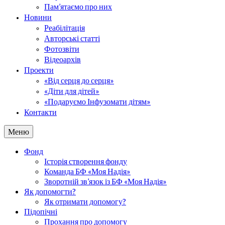
Пам’ятаємо про них
Новини
Реабілітація
Авторські статті
Фотозвіти
Відеоархів
Проекти
«Від серця до серця»
«Діти для дітей»
«Подаруємо Інфузомати дітям»
Контакти
Меню
Фонд
Історія створення фонду
Команда БФ «Моя Надія»
Зворотній зв’язок із БФ «Моя Надія»
Як допомогти?
Як отримати допомогу?
Підопічні
Прохання про допомогу