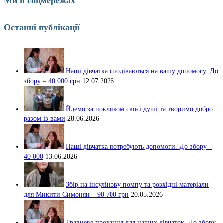
Ми в соцмережах
Останні публікації
Наші дівчатка сподіваються на вашу допомогу. До
збору – 40 000 грн
12.07.2026
Йдемо за покликом своєї душі та творимо добро
разом із вами
28.06.2026
Наші дівчатка потребують допомоги. До збору –
40 000
13.06.2026
Збір на інсулінову помпу та розхідні матеріали
для Микити Симонян – 90 700 грн
20.05.2026
Травневе прохання для наших дівчаток. До збору