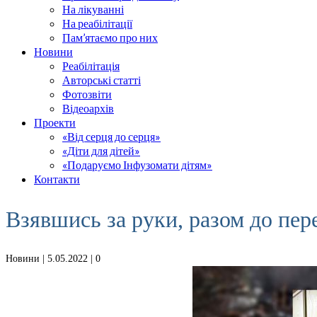
На лікуванні
На реабілітації
Пам’ятаємо про них
Новини
Реабілітація
Авторські статті
Фотозвіти
Відеоархів
Проекти
«Від серця до серця»
«Діти для дітей»
«Подаруємо Інфузомати дітям»
Контакти
Взявшись за руки, разом до пер
Новини
| 5.05.2022 |
0