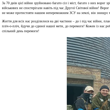
За 70 днів цієї війни зруйновано багато сіл і міст, багато з них ворог з
військових не спостерігали навіть під час Другої Світової війни! Воро
не може протистояти нашим непереможним ЗСУ на землі, він знищує ми
Життя для всіх нас розділилося на дві частини – до і під час війни, пла
пліч-о-пліч, йдучи до єдиної нашої мети, до перемоги! Кожен із нас 
спільний день перемоги!