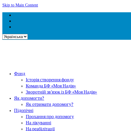
Skip to Main Content
Вибрати
мову
Фонд
Історія створення фонду
Команда БФ «Моя Надія»
Зворотній зв’язок із БФ «Моя Надія»
Як допомогти?
Як отримати допомогу?
Підопічні
Прохання про допомогу
На лікуванні
На реабілітації