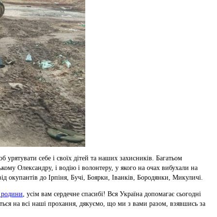
б урятувати себе і своїх дітей та наших захисників. Багатьом
ому Олександру, і водію і волонтеру, у якого на очах вибухали на
д окупантів до Ірпіня, Бучі, Боярки, Іванків, Бородянки, Микуличі.
ї родини
, усім вам сердечне спасибі! Вся Україна допомагає сьогодні
ється на всі наші прохання, дякуємо, що ми з вами разом, взявшись за