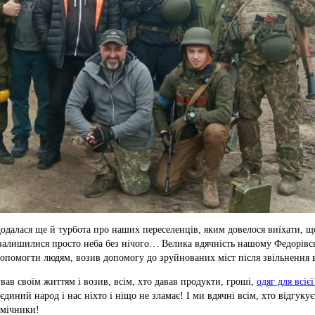
одалася ще й турбота про наших переселенців, яким довелося виїхати, що
залишилися просто неба без нічого… Велика вдячність нашому Федорівськ
опомогти людям, возив допомогу до зруйнованих міст після звільнення ві
ував своїм життям і возив, всім, хто давав продукти, гроші,
одяг для всіє
диний народ і нас ніхто і ніщо не зламає! І ми вдячні всім, хто відгуку
омічники!