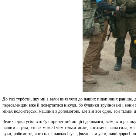
До тієї турботи, яку ми з вами виявляли до наших підопічних раніше, д
переселенцям вже й повертатися нікуди, бо будинки зруйновані і вони 
мінах волонтерські машини з допомогою, але він все одно, аби тільки д
Велика дяка усім, хто був причетний до цієї допомоги, всім, хто ризик
нашим людям, хто як може і чим тільки може, в цьому є наша сила, ми є
руки, робимо те, чого нас і навчав Ісус! Дякую вам усім, наші дорогі п