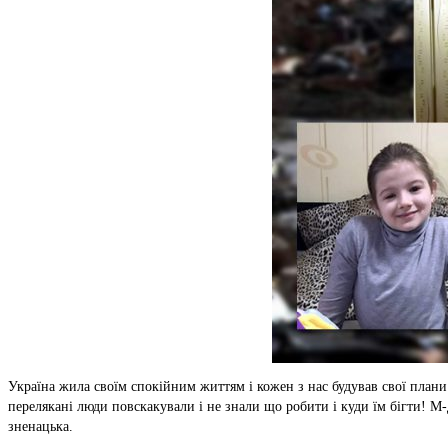
Україна жила своїм спокійним життям і кожен з нас будував свої плани 
перелякані люди повскакували і не знали що робити і куди їм бігти! М-д
зненацька.