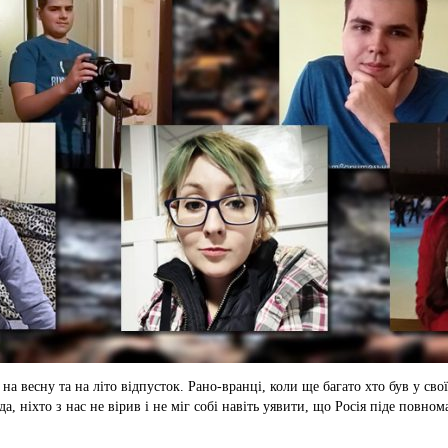
на весну та на літо відпусток. Рано-вранці, коли ще багато хто був у с
а, ніхто з нас не вірив і не міг собі навіть уявити, що Росія піде повно