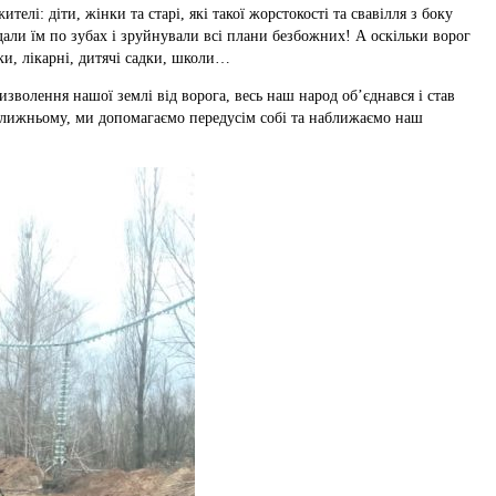
телі: діти, жінки та старі, які такої жорстокості та свавілля з боку
 дали їм по зубах і зруйнували всі плани безбожних! А оскільки ворог
и, лікарні, дитячі садки, школи…
визволення нашої землі від ворога, весь наш народ об’єднався і став
 ближньому, ми допомагаємо передусім собі та наближаємо наш