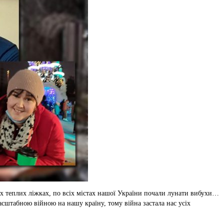
воїх теплих ліжках, по всіх містах нашої України почали лунати вибухи…
масштабною війною на нашу країну, тому війна застала нас усіх