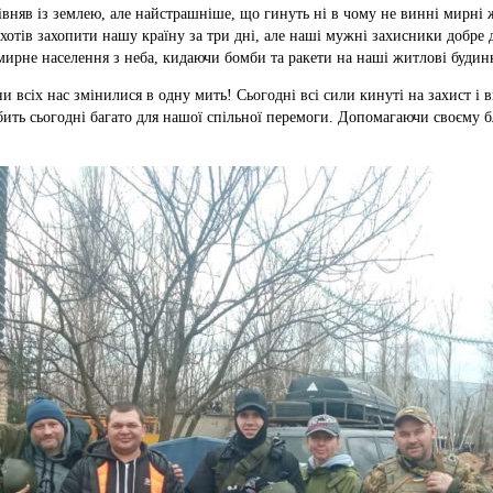
рівняв із землею, але найстрашніше, що гинуть ні в чому не винні мирні жи
г хотів захопити нашу країну за три дні, але наші мужні захисники добре
рне населення з неба, кидаючи бомби та ракети на наші житлові будинк
ни всіх нас змінилися в одну мить! Сьогодні всі сили кинуті на захист і 
робить сьогодні багато для нашої спільної перемоги. Допомагаючи своєму