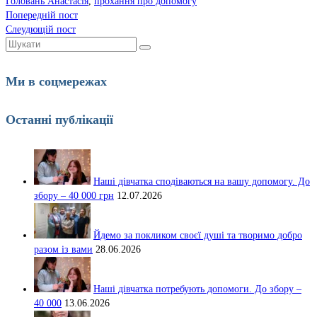
Головань Анастасія
,
прохання про допомогу
Попередній пост
Слеудющій пост
Шукати:
Ми в соцмережах
Останні публікації
Наші дівчатка сподіваються на вашу допомогу. До
збору – 40 000 грн
12.07.2026
Йдемо за покликом своєї душі та творимо добро
разом із вами
28.06.2026
Наші дівчатка потребують допомоги. До збору –
40 000
13.06.2026