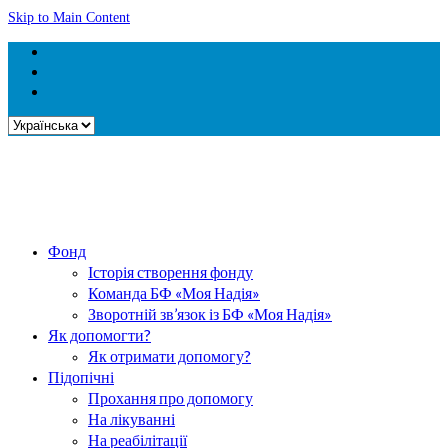
Skip to Main Content
Вибрати
мову
Фонд
Історія створення фонду
Команда БФ «Моя Надія»
Зворотній зв’язок із БФ «Моя Надія»
Як допомогти?
Як отримати допомогу?
Підопічні
Прохання про допомогу
На лікуванні
На реабілітації