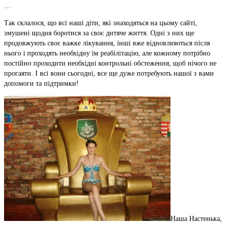
…
Так склалося, що всі наші діти, які знаходяться на цьому сайті,
змушені щодня боротися за своє дитяче життя. Одні з них ще
продовжують своє важке лікування, інші вже відновлюються після
нього і проходять необхідну їм реабілітацію, але кожному потрібно
постійно проходити необхідні контрольні обстеження, щоб нічого не
прогаяти. І всі вони сьогодні, все ще дуже потребують нашої з вами
допомоги та підтримки!
Наша Настенька,