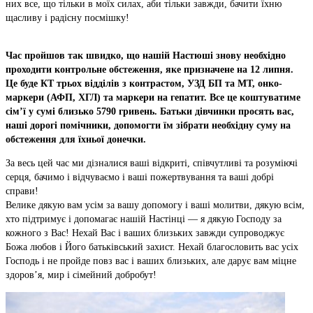
них все, що тільки в моїх силах, аби тільки завжди, бачити їхню
щасливу і радісну посмішку!
Час пройшов так швидко, що нашій Настюші знову необхідно
проходити контрольне обстеження, яке призначене на 12 липня.
Це буде КТ трьох відділів з контрастом, УЗД БП та МТ, онко-
маркери (АФП, ХГЛ) та маркери на гепатит. Все це коштуватиме
сім’ї у сумі близько 5790 гривень. Батьки дівчинки просять вас,
наші дорогі помічники, допомогти їм зібрати необхідну суму на
обстеження для їхньої донечки.
За весь цей час ми дізналися ваші відкриті, співчутливі та розуміючі
серця, бачимо і відчуваємо і ваші пожертвування та ваші добрі
справи!
Велике дякую вам усім за вашу допомогу і ваші молитви, дякую всім,
хто підтримує і допомагає нашій Настінці — я дякую Господу за
кожного з Вас! Нехай Вас і ваших близьких завжди супроводжує
Божа любов і Його батьківський захист. Нехай благословить вас усіх
Господь і не пройде повз вас і ваших близьких, але дарує вам міцне
здоров’я, мир і сімейний добробут!