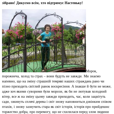
зібрано! Дякуємо всім, хто підтримує Настеньку!
Морок,
порожнеча, холод та страх – вони будуть не завжди. Ми знаємо
напевно, що на зміну страшній темряві наших страждань рано чи
пізно приходить світлий ранок воскресіння. А інакше й бути не може,
адже хоч якими суворими були морози, як би не лютував холодний
вітер, все ж на зміну цьому завжди приходить, час, коли зацвітуть
сади, оживуть сплячі дерева і світ знову наповниться дзвінким співом
птахів, і знову зазвучить стара як світ історія, історія про прийдешнє
торжество добра, про перемогу, що не схилилася перед злом людини