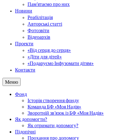
Пам’ятаємо про них
Новини
Реабілітація
Авторські статті
Фотозвіти
Відеоархів
Проекти
«Від серця до серця»
«Діти для дітей»
«Подаруємо Інфузомати дітям»
Контакти
Меню
Фонд
Історія створення фонду
Команда БФ «Моя Надія»
Зворотній зв’язок із БФ «Моя Надія»
Як допомогти?
Як отримати допомогу?
Підопічні
Прохання про допомогу