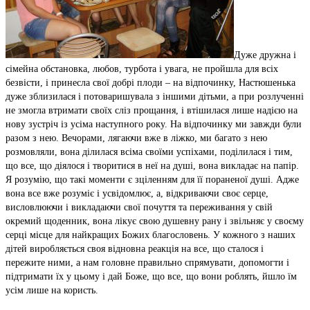
Дуже дружна і
сімейна обстановка, любов, турбота і увага, не пройшла для всіх
безвісти, і принесла свої добрі плоди – на відпочинку, Настюшенька
дуже зблизилася і потоваришувала з іншими дітьми, а при розлученні
не змогла втримати своїх сліз прощання, і втішилася лише надією на
нову зустріч із усіма наступного року. На відпочинку ми завжди були
разом з нею. Вечорами, лягаючи вже в ліжко, ми багато з нею
розмовляли, вона ділилася всіма своїми успіхами, поділилася і тим,
що все, що діялося і творитися в неї на душі, вона викладає на папір.
Я розумію, що такі моменти є зціленням для її пораненої душі. Адже
вона все вже розуміє і усвідомлює, а, відкриваючи своє серце,
висловлюючи і викладаючи свої почуття та переживання у свій
окремий щоденник, вона лікує свою душевну рану і звільняє у своєму
серці місце для найкращих Божих благословень. У кожного з наших
дітей виробляється своя відновна реакція на все, що сталося і
пережите ними, а нам головне правильно спрямувати, допомогти і
підтримати їх у цьому і дай Боже, що все, що вони роблять, йшло їм
усім лише на користь.