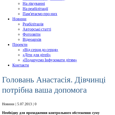
На лікуванні
На реабілітації
Пам’ятаємо про них
Новини
Реабілітація
Авторські статті
Фотозвіти
Відеоархів
Проекти
«Від серця до серця»
«Діти для дітей»
«Подаруємо Інфузомати дітям»
Контакти
Головань Анастасія. Дівчинці
потрібна ваша допомога
Новини
| 5.07.2013 |
0
Необхідну для проходження контрольного обстеження суму