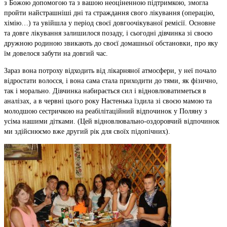
з Божою допомогою та з вашою неоціненною підтримкою, змогла
пройти найстрашніші дні та страждання свого лікування (операцію,
хімію…) та увійшла у період своєї довгоочікуваної ремісії. Основне
та довге лікування залишилося позаду, і сьогодні дівчинка зі своєю
дружною родиною звикають до своєї домашньої обстановки, про яку
їм довелося забути на довгий час.
Зараз вона потроху відходить від лікарняної атмосфери, у неї почало
відростати волосся, і вона сама стала приходити до тями, як фізично,
так і морально. Дівчинка набирається сил і відновлюватиметься в
аналізах, а в червні цього року Настенька їздила зі своєю мамою та
молодшою ​​сестричкою на реабілітаційний відпочинок у Поляну з
усіма нашими дітками. (Цей відновлювально-оздоровчий відпочинок
ми здійснюємо вже другий рік для своїх підопічних).