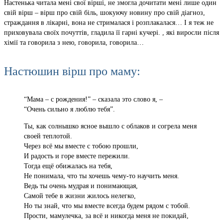
Настенька читала мені свої вірші, не змогла дочитати мені лише один
свій вірш – вірш про свій біль, шокуючу новину про свій діагноз,
страждання в лікарні, вона не стрималася і розплакалася… І я теж не
приховувала своїх почуттів, гладила її гарні кучері. , які виросли після
хімії та говорила з нею, говорила, говорила…
Настюшин вірш про маму:
“Мама – с рождения!” – сказала это слово я, –
“Очень сильно я люблю тебя”.
Ты, как солнышко ясное вышло с облаков и согрела меня
своей теплотой.
Через всё мы вместе с тобою прошли,
И радость и горе вместе пережили.
Тогда ещё обижалась на тебя,
Не понимала, что ты хочешь чему-то научить меня.
Ведь ты очень мудрая и понимающая,
Самой тебе в жизни жилось нелегко,
Но ты знай, что мы вместе всегда будем рядом с тобой.
Прости, мамулечка, за всё и никогда меня не покидай,