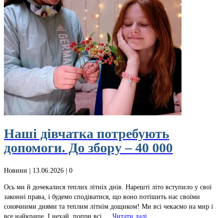
Наші дівчатка потребують
допомоги. До збору – 40 000
Новини
| 13.06.2026 |
0
Ось ми й дочекалися теплих літніх днів. Нарешті літо вступило у свої
законні права, і будемо сподіватися, що воно потішить нас своїми
сонячними днями та теплим літнім дощиком! Ми всі чекаємо на мир і
все найкраще. І нехай, попри всі …
Читати далі