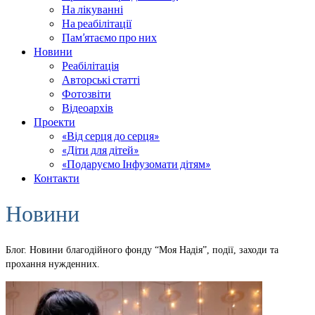
На лікуванні
На реабілітації
Пам’ятаємо про них
Новини
Реабілітація
Авторські статті
Фотозвіти
Відеоархів
Проекти
«Від серця до серця»
«Діти для дітей»
«Подаруємо Інфузомати дітям»
Контакти
Новини
Блог. Новини благодійного фонду “Моя Надія”, події, заходи та
прохання нужденних.