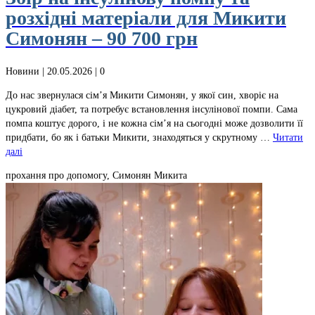
розхідні матеріали для Микити
Симонян – 90 700 грн
Новини
| 20.05.2026 |
0
До нас звернулася сім’я Микити Симонян, у якої син, хворіє на
цукровий діабет, та потребує встановлення інсулінової помпи. Сама
помпа коштує дорого, і не кожна сім’я на сьогодні може дозволити її
придбати, бо як і батьки Микити, знаходяться у скрутному …
Читати
далі
прохання про допомогу, Симонян Микита