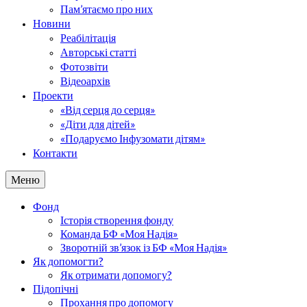
Пам’ятаємо про них
Новини
Реабілітація
Авторські статті
Фотозвіти
Відеоархів
Проекти
«Від серця до серця»
«Діти для дітей»
«Подаруємо Інфузомати дітям»
Контакти
Меню
Фонд
Історія створення фонду
Команда БФ «Моя Надія»
Зворотній зв’язок із БФ «Моя Надія»
Як допомогти?
Як отримати допомогу?
Підопічні
Прохання про допомогу