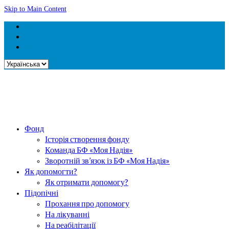
Skip to Main Content
Вибрати
мову
Фонд
Історія створення фонду
Команда БФ «Моя Надія»
Зворотній зв’язок із БФ «Моя Надія»
Як допомогти?
Як отримати допомогу?
Підопічні
Прохання про допомогу
На лікуванні
На реабілітації