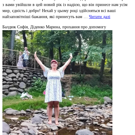
з вами увійшли в цей новий рік із надією, що він принесе нам усім
мир, єдність і добро! Нехай у цьому році здійсняться всі ваші
найзаповітніші бажання, які принесуть вам …
Читати далі
Балдюк Софія, Діденко Марина, прохання про допомогу