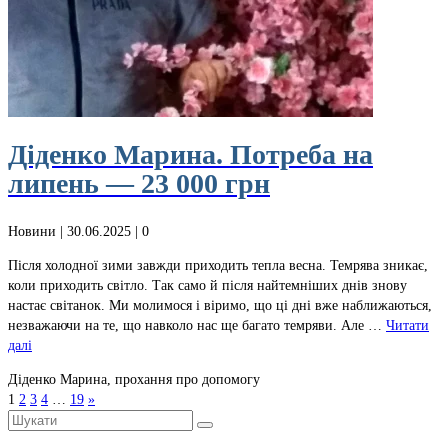
Діденко Марина. Потреба на
липень — 23 000 грн
Новини
| 30.06.2025 |
0
Після холодної зими завжди приходить тепла весна. Темрява зникає,
коли приходить світло. Так само й після найтемніших днів знову
настає світанок. Ми молимося і віримо, що ці дні вже наближаються,
незважаючи на те, що навколо нас ще багато темряви. Але …
Читати
далі
Діденко Марина, прохання про допомогу
1
2
3
4
…
19
»
Шукати: