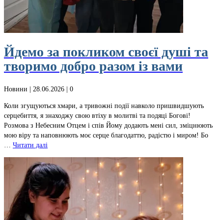
Йдемо за покликом своєї душі та
творимо добро разом із вами
Новини
| 28.06.2026 |
0
Коли згущуються хмари, а тривожні події навколо пришвидшують
серцебиття, я знаходжу свою втіху в молитві та подяці Богові!
Розмова з Небесним Отцем і спів Йому додають мені сил, зміцнюють
мою віру та наповнюють моє серце благодаттю, радістю і миром! Бо
…
Читати далі