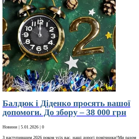
Балдюк і Діденко просять вашої
допомоги. До збору – 38 000 грн
Новини
| 5.01.2026 |
0
З наступившим 2026 роком усіх вас, наші дорогі помічники!Ми разом