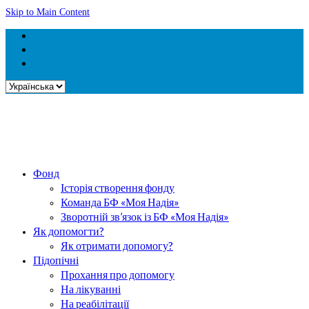
Skip to Main Content
Вибрати
мову
Фонд
Історія створення фонду
Команда БФ «Моя Надія»
Зворотній зв’язок із БФ «Моя Надія»
Як допомогти?
Як отримати допомогу?
Підопічні
Прохання про допомогу
На лікуванні
На реабілітації