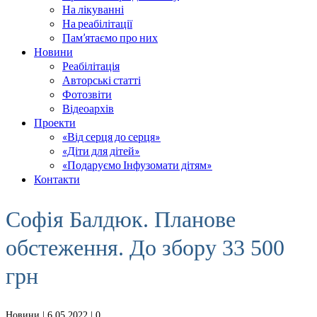
На лікуванні
На реабілітації
Пам’ятаємо про них
Новини
Реабілітація
Авторські статті
Фотозвіти
Відеоархів
Проекти
«Від серця до серця»
«Діти для дітей»
«Подаруємо Інфузомати дітям»
Контакти
Софія Балдюк. Планове
обстеження. До збору 33 500
грн
Новини
| 6.05.2022 |
0