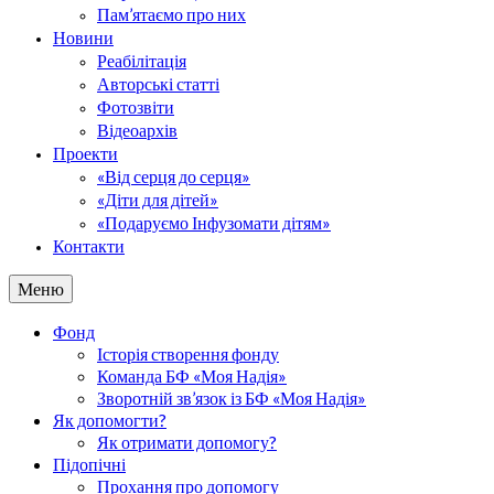
Пам’ятаємо про них
Новини
Реабілітація
Авторські статті
Фотозвіти
Відеоархів
Проекти
«Від серця до серця»
«Діти для дітей»
«Подаруємо Інфузомати дітям»
Контакти
Меню
Фонд
Історія створення фонду
Команда БФ «Моя Надія»
Зворотній зв’язок із БФ «Моя Надія»
Як допомогти?
Як отримати допомогу?
Підопічні
Прохання про допомогу