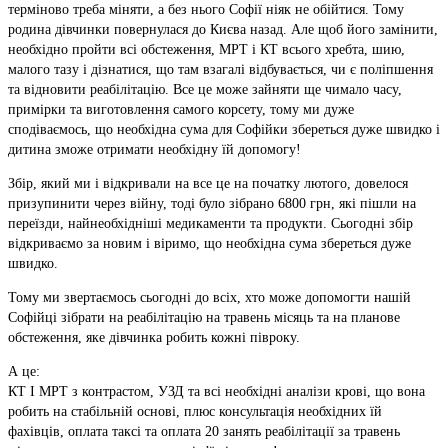
терміново треба міняти, а без нього Софії ніяк не обійтися. Тому
родина дівчинки повернулася до Києва назад. Але щоб його замінити,
необхідно пройти всі обстеження, МРТ і КТ всього хребта, шию,
малого тазу і дізнатися, що там взагалі відбувається, чи є поліпшення
та відновити реабілітацію. Все це може зайняти ще чимало часу,
примірки та виготовлення самого корсету, тому ми дуже
сподіваємось, що необхідна сума для Софійки збереться дуже швидко і
дитина зможе отримати необхідну їй допомогу!
Збір, який ми і відкривали на все це на початку лютого, довелося
призупинити через війну, тоді було зібрано 6800 грн, які пішли на
переїзди, найнеобхідніші медикаменти та продукти. Сьогодні збір
відкриваємо за новим і віримо, що необхідна сума збереться дуже
швидко.
Тому ми звертаємось сьогодні до всіх, хто може допомогти нашій
Софійці зібрати на реабілітацію на травень місяць та на планове
обстеження, яке дівчинка робить кожні півроку.
А це:
КТ І МРТ з контрастом, УЗД та всі необхідні аналізи крові, що вона
робить на стабільній основі, плюс консультація необхідних їй
фахівців, оплата таксі та оплата 20 занять реабілітації за травень