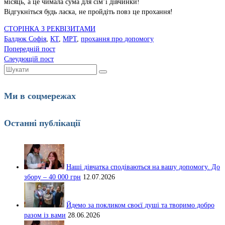
місяць, а це чимала сума для сім’ї дівчинки!
Відгукніться будь ласка, не пройдіть повз це прохання!
СТОРІНКА З РЕКВІЗИТАМИ
Балдюк Софія
,
КТ
,
МРТ
,
прохання про допомогу
Попередній пост
Слеудющій пост
Шукати:
Ми в соцмережах
Останні публікації
Наші дівчатка сподіваються на вашу допомогу. До
збору – 40 000 грн
12.07.2026
Йдемо за покликом своєї душі та творимо добро
разом із вами
28.06.2026