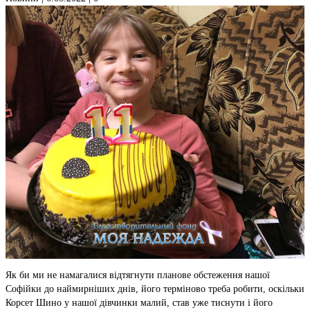
Як би ми не намагалися відтягнути планове обстеження нашої
Софійки до наймирніших днів, його терміново треба робити, оскільки
Корсет Шино у нашої дівчинки малий, став уже тиснути і його