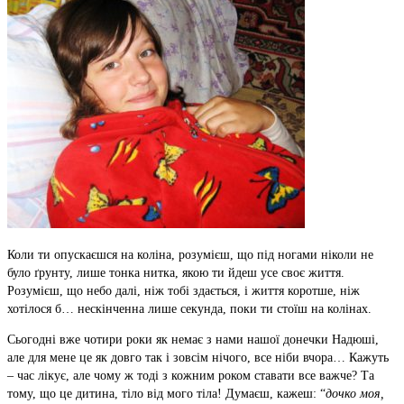
Коли ти опускаєшся на коліна, розумієш, що під ногами ніколи не
було ґрунту, лише тонка нитка, якою ти йдеш усе своє життя.
Розумієш, що небо далі, ніж тобі здається, і життя коротше, ніж
хотілося б… нескінченна лише секунда, поки ти стоїш на колінах.
Сьогодні вже чотири роки як немає з нами нашої донечки Надюші,
але для мене це як довго так і зовсім нічого, все ніби вчора… Кажуть
– час лікує, але чому ж тоді з кожним роком ставати все важче? Та
тому, що це дитина, тіло від мого тіла! Думаєш, кажеш: “
дочко моя,