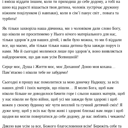
і вмієш віддати іншим, коли ти приходиш до себе додому, а тобі на
шию від радості вішається твоя дитина, чоловік зустрічає дружину
ніжним поцілунком (і навпаки), коли в сім’ї панує світ , повага та
турбота!
Як тільки захворіла наша дівчинка, ми з чоловіком дали слово Богу,
що ніколи не проситимемо у Нього нічого матеріального для нас,
тільки здоров’я для наших дітей, і якби було можна, то ми б віддали
все, що маємо, аби тільки тільки наша дитина була завжди поруч із
нами. Ми й сьогодні молимося лише про здоров’я, воно виявляється
найдорожчим, що дав нам усім Всевишній!
Серце моє, Душа і Життя моє, моє Дихання! Доню моя кохана…
Пам’ятаємо і ніколи тебе не забудемо!
Сьогодні я прошу вас помолитися за мою донечку Надюшу, за всіх
наших дітей і їхніх матерів, що пішли… Я молю Бога, щоб нам
ніколи більше не доводилося бачити горе і сльози наших матерів, щоб
у нас ніколи не було війни, щоб усі ми завжди були здорові і щоб
кожен у своєму будинку міг чути веселий та гучний дитячий сміх! Я
дуже хочу, щоб у всіх вас були живі і здорові близькі вам люди і щоб
щодня ви могли повертатися до себе додому, де вас люблять і чекають!
Дякую вам усім за все, Божого благословення всім! Бережіть себе та