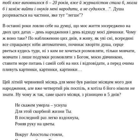
тобі вже виповнилося б – 20 років, вже й журналістом стала б, могла
б і заміж вийти і онуків мені народити, а не судилося…
“. Душа
розривається на частини, яке тут “легше”?
В останні роки ловлю себе на думці, що моє життя зосереджено на
двох цих датах – день народження і день відходу моєї дівчинки. Чому
ж воно таке? По наближенню цих днів, я живу, як уві сні, всередині
все спрацьовує ніби автоматично, починає хворіти душа, серце
рветься кудись туди, ні з ким не хочеться розмовляти, тільки мовчати,
мовчати і лише подумки розмовляти з Богом, моєю дівчинкою,
ставити море питань і самій собі на них і відповідати, а перед очима
пливуть картинки, картинки, картинки…
Цей літній червневий місяць для мене був раніше місяцем мого дня
народження, але вже четвертий рік поспіль, я хотіла б його ніколи не
знати. Ну чому ж так, саме цього місяця, з різницею в 5 днів?
Не скажем умерла – уснула
Для этой скорбной жизни Ты.
В последний раз легко вздохнула,
Роняя руку на цветы.
Вокруг Апостолы стояли,