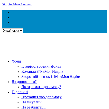
Skip to Main Content
Вибрати
мову
Фонд
Історія створення фонду
Команда БФ «Моя Надія»
Зворотній зв’язок із БФ «Моя Надія»
Як допомогти?
Як отримати допомогу?
Підопічні
Прохання про допомогу
На лікуванні
На реабілітації