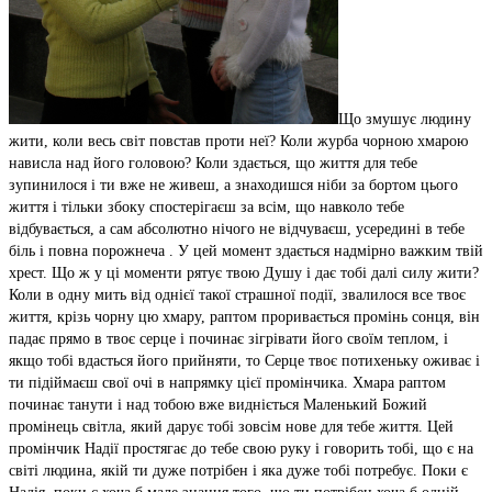
Що змушує людину
жити, коли весь світ повстав проти неї? Коли журба чорною хмарою
нависла над його головою? Коли здається, що життя для тебе
зупинилося і ти вже не живеш, а знаходишся ніби за бортом цього
життя і тільки збоку спостерігаєш за всім, що навколо тебе
відбувається, а сам абсолютно нічого не відчуваєш, усередині в тебе
біль і повна порожнеча . У цей момент здається надмірно важким твій
хрест. Що ж у ці моменти рятує твою Душу і дає тобі далі силу жити?
Коли в одну мить від однієї такої страшної події, звалилося все твоє
життя, крізь чорну цю хмару, раптом проривається промінь сонця, він
падає прямо в твоє серце і починає зігрівати його своїм теплом, і
якщо тобі вдасться його прийняти, то Серце твоє потихеньку оживає і
ти підіймаєш свої очі в напрямку цієї промінчика. Хмара раптом
починає танути і над тобою вже видніється Маленький Божий
промінець світла, який дарує тобі зовсім нове для тебе життя. Цей
промінчик Надії простягає до тебе свою руку і говорить тобі, що є на
світі людина, якій ти дуже потрібен і яка дуже тобі потребує. Поки є