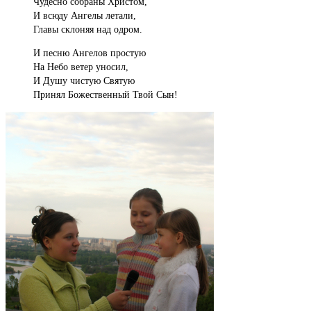
Чудесно собраны Христом,
И всюду Ангелы летали,
Главы склоняя над одром.
И песню Ангелов простую
На Небо ветер уносил,
И Душу чистую Святую
Принял Божественный Твой Сын!