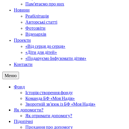
Пам’ятаємо про них
Новини
Реабілітація
Авторські статті
Фотозвіти
Відеоархів
Проекти
«Від серця до серця»
«Діти для дітей»
«Подаруємо Інфузомати дітям»
Контакти
Меню
Фонд
Історія створення фонду
Команда БФ «Моя Надія»
Зворотній зв’язок із БФ «Моя Надія»
Як допомогти?
Як отримати допомогу?
Підопічні
Прохання про допомогу