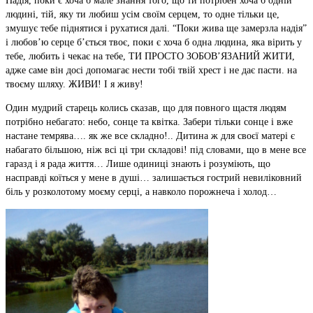
Надія, поки є хоча б мале знання того, що ти потрібен хоча б одній
людині, тій, яку ти любиш усім своїм серцем, то одне тільки це,
змушує тебе піднятися і рухатися далі. “Поки жива ще замерзла надія”
і любов’ю серце б’ється твоє, поки є хоча б одна людина, яка вірить у
тебе, любить і чекає на тебе, ТИ ПРОСТО ЗОБОВ’ЯЗАНИЙ ЖИТИ,
адже саме він досі допомагає нести тобі твій хрест і не дає пасти. на
твоєму шляху. ЖИВИ! І я живу!
Один мудрий старець колись сказав, що для повного щастя людям
потрібно небагато: небо, сонце та квітка. Забери тільки сонце і вже
настане темрява…. як же все складно!.. Дитина ж для своєї матері є
набагато більшою, ніж всі ці три складові! під словами, що в мене все
гаразд і я рада життя… Лише одиниці знають і розуміють, що
насправді коїться у мене в душі… залишається гострий невиліковний
біль у розколотому моєму серці, а навколо порожнеча і холод…