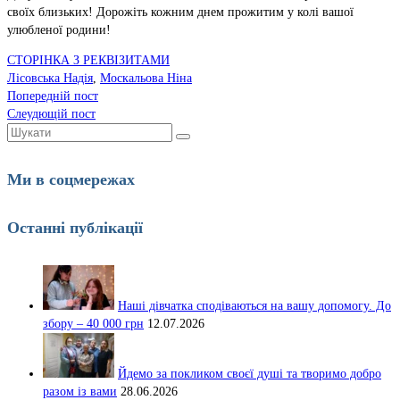
своїх близьких! Дорожіть кожним днем прожитим у колі вашої
улюбленої родини!
СТОРІНКА З РЕКВІЗИТАМИ
Лісовська Надія
,
Москальова Ніна
Попередній пост
Слеудющій пост
Шукати:
Ми в соцмережах
Останні публікації
Наші дівчатка сподіваються на вашу допомогу. До
збору – 40 000 грн
12.07.2026
Йдемо за покликом своєї душі та творимо добро
разом із вами
28.06.2026