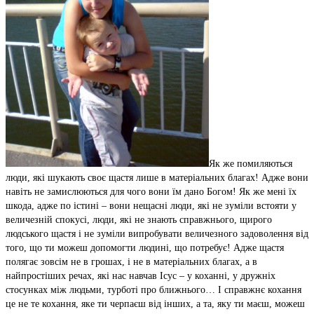
Як же помиляються
люди, які шукають своє щастя лише в матеріальних благах! Адже вони
навіть не замислюються для чого вони їм дано Богом! Як же мені їх
шкода, адже по істині – вони нещасні люди, які не зуміли встояти у
величезній спокусі, люди, які не знають справжнього, щирого
людського щастя і не зуміли випробувати величезного задоволення від
того, що ти можеш допомогти людині, що потребує! Адже щастя
полягає зовсім не в грошах, і не в матеріальних благах, а в
найпростіших речах, які нас навчав Ісус – у коханні, у дружніх
стосунках між людьми, турботі про ближнього… І справжнє кохання
це не те кохання, яке ти черпаєш від інших, а та, яку ти маєш, можеш