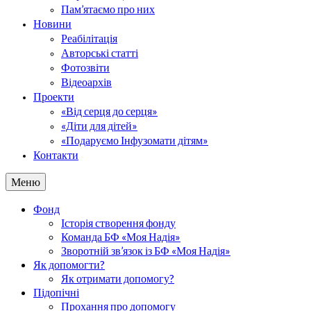
Пам’ятаємо про них
Новини
Реабілітація
Авторські статті
Фотозвіти
Відеоархів
Проекти
«Від серця до серця»
«Діти для дітей»
«Подаруємо Інфузомати дітям»
Контакти
Меню
Фонд
Історія створення фонду
Команда БФ «Моя Надія»
Зворотній зв’язок із БФ «Моя Надія»
Як допомогти?
Як отримати допомогу?
Підопічні
Прохання про допомогу