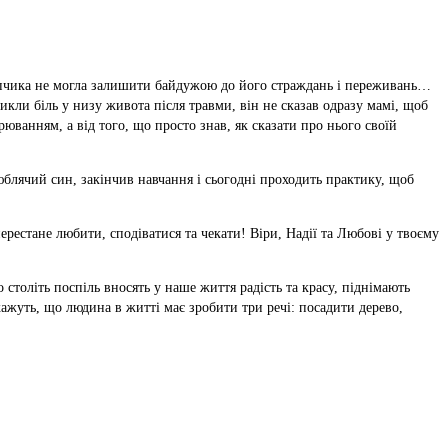
лопчика не могла залишити байдужою до його страждань і переживань…
икли біль у низу живота після травми, він не сказав одразу мамі, щоб
рюванням, а від того, що просто знав, як сказати про нього своїй
юблячий син, закінчив навчання і сьогодні проходить практику, щоб
ерестане любити, сподіватися та чекати! Віри, Надії та Любові у твоєму
століть поспіль вносять у наше життя радість та красу, піднімають
кажуть, що людина в житті має зробити три речі: посадити дерево,