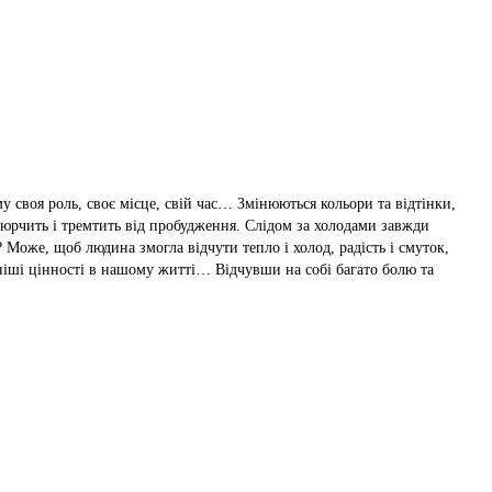
у своя роль, своє місце, свій час… Змінюються кольори та відтінки,
дзюрчить і тремтить від пробудження. Слідом за холодами завжди
 Може, щоб людина змогла відчути тепло і холод, радість і смуток,
ніші цінності в нашому житті… Відчувши на собі багато болю та