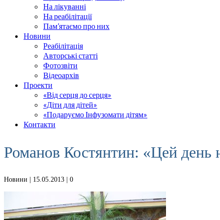
На лікуванні
На реабілітації
Пам’ятаємо про них
Новини
Реабілітація
Авторські статті
Фотозвіти
Відеоархів
Проекти
«Від серця до серця»
«Діти для дітей»
«Подаруємо Інфузомати дітям»
Контакти
Романов Костянтин: «Цей день 
Новини
| 15.05.2013 |
0