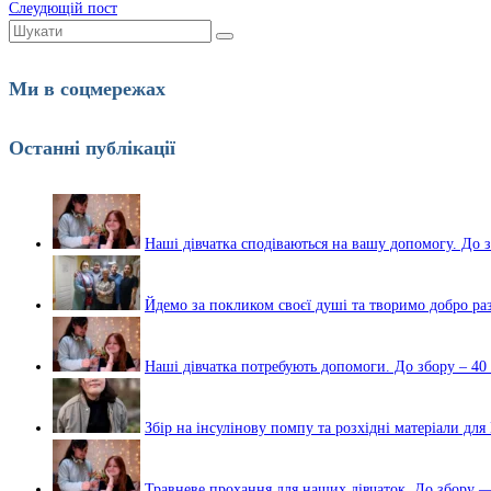
Слеудющій пост
Шукати:
Ми в соцмережах
Останні публікації
Наші дівчатка сподіваються на вашу допомогу. До з
Йдемо за покликом своєї душі та творимо добро ра
Наші дівчатка потребують допомоги. До збору – 40
Збір на інсулінову помпу та розхідні матеріали дл
Травневе прохання для наших дівчаток. До збору —