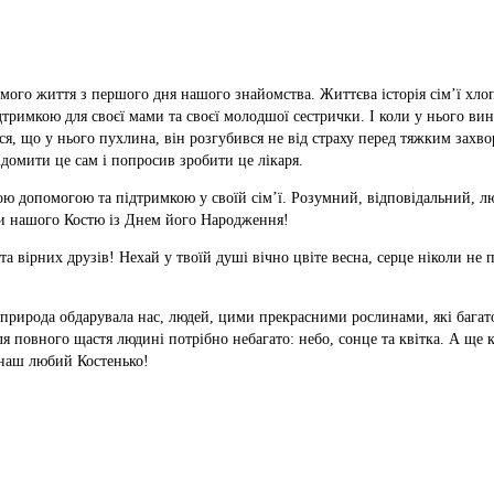
 мого життя з першого дня нашого знайомства. Життєва історія сім’ї х
тримкою для своєї мами та своєї молодшої сестрички. І коли у нього вин
ося, що у нього пухлина, він розгубився не від страху перед тяжким захво
ідомити це сам і попросив зробити це лікаря.
ою допомогою та підтримкою у своїй сім’ї. Розумний, відповідальний, л
ати нашого Костю із Днем його Народження!
а вірних друзів! Нехай у твоїй душі вічно цвіте весна, серце ніколи не п
-природа обдарувала нас, людей, цими прекрасними рослинами, які багато 
ля повного щастя людині потрібно небагато: небо, сонце та квітка. А ще 
 наш любий Костенько!