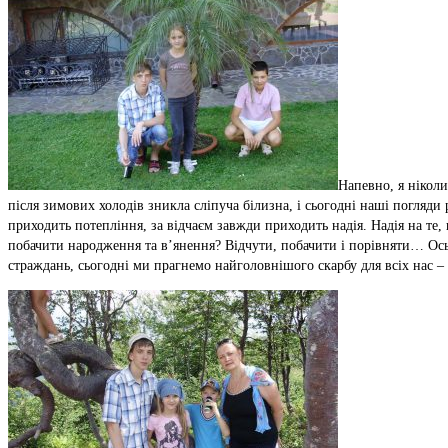
Напевно, я ніколи
після зимових холодів зникла сліпуча білизна, і сьогодні наші погляди
приходить потепління, за відчаєм завжди приходить надія. Надія на те,
побачити народження та в’янення? Відчути, побачити і порівняти… Ось
страждань, сьогодні ми прагнемо найголовнішого скарбу для всіх нас – 