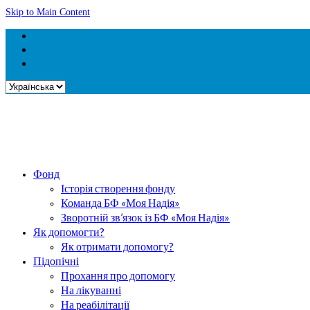
Skip to Main Content
Вибрати
мову
Фонд
Історія створення фонду
Команда БФ «Моя Надія»
Зворотній зв’язок із БФ «Моя Надія»
Як допомогти?
Як отримати допомогу?
Підопічні
Прохання про допомогу
На лікуванні
На реабілітації