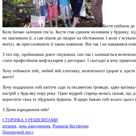
Костя увійшов до
Коли батько залишив сім’ю, Костя став єдиним чоловіком у будинку, під
не хвилювати її, а сам пішов до лікарні на обстеження. І коли з’ясувал
матусі, як приголомшити її такою новиною. Він так і не наважився пов
З тих пір, пройшовши довге лікування, син так і залишається величезн
стати професійним шеф-кухарем у ресторані. І сьогодні я хочу привіт
Хочу побажати тобі, любий мій хлопчику, величезного здоров’я, щастя т
житті!
Хочу подарувати тобі квітучі сади та оксамитові троянди, адже матінка
настрій у будь-яку пору року. Один мудрий старець колись сказав, що д
виростити сина та збудувати будинок. Я щиро бажаю тобі всього цього
З Днем народження тебе!
СТОРІНКА З РЕКВІЗИТАМИ
вітання
,
день народження
,
Романов Костянтин
Попередній пост