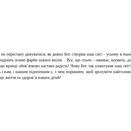
 не перестану дивуватися, як дивно Бог створив наш світ – усьому в ньом
 радують зелені фарби ніжної весни. . Все, що спало – оживає, шумить, 
 що вранці обов’язково настане радість! Чому Бог так улаштував наш світ?
 і нам, і нашим підопічним є, з чим порівняти, щоб зрозуміти найголов
це життя та здоров’я наших дітей!