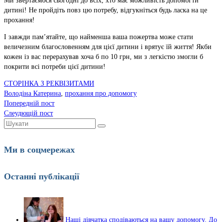
Ми звертаємося сьогодні до всіх, хто має можливість допомогти
дитині! Не пройдіть повз цю потребу, відгукніться будь ласка на це
прохання!
І завжди пам’ятайте, що найменша ваша пожертва може стати
величезним благословенням для цієї дитини і врятує їй життя! Якби
кожен із вас перерахував хоча б по 10 грн, ми з легкістю змогли б
покрити всі потреби цієї дитини!
СТОРІНКА З РЕКВІЗИТАМИ
Володіна Катерина
,
прохання про допомогу
Попередній пост
Слеудющій пост
Шукати:
Ми в соцмережах
Останні публікації
Наші дівчатка сподіваються на вашу допомогу. До