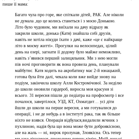
пише її мама:
Багато чула про горе, яке спіткали дітей, РАК. Але ніколи
не думала ,що це колись станеться і з моєю Донькою.
Літо було чудовим, ми виїхали на дачу відразу як
закрили школи, донька (Катя) знайшла собі друзів,
навіть не хотіла нікуди їхати з дачі, каже «це є найкраще
літо в моєму житті». Прогулки на велосипедах, цілий
день на озері, загнати ії додому було майже неможливо,
навіть з’явився перший залицяльник. Ми з нею могли
пів ночі проговорити як вона провела день, планували
майбутнє. Катя ходить на акробатику має 2-й юнацький,
готова була йти далі, чекала коли вже вийде знову на
подіум, закінчила школу Алли Костромічової. За неділю
до школи оновили гардероб, виросла моя красуня зі
всього. 31 вересня пішли до педіатра на профосмотр і все
почалося, завертілося, УЗД, КТ, Охматдит… усі діти
йшли до школи на перше вересня, а ми готувалися до
операції, і не де небудь а в інституті рака, так як більше
ніхто не взявся. Операція відбулася,видалили яєчник з
пухлиною, надія була що вона може бути доброякісною,
але на жаль — ні, вирок пролунав, Злоякісна. Ось тепер
ми уже лікуємося, проходимо першу хімію. Моїй доньці