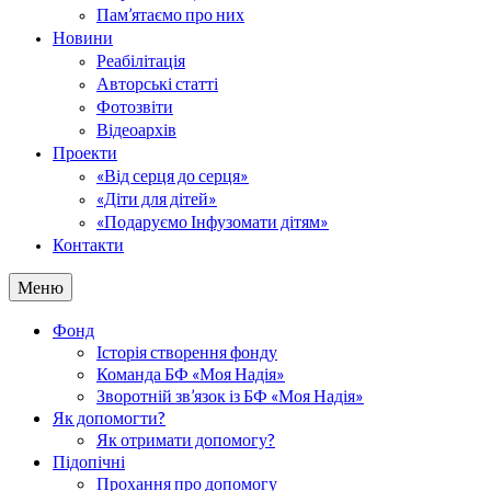
Пам’ятаємо про них
Новини
Реабілітація
Авторські статті
Фотозвіти
Відеоархів
Проекти
«Від серця до серця»
«Діти для дітей»
«Подаруємо Інфузомати дітям»
Контакти
Меню
Фонд
Історія створення фонду
Команда БФ «Моя Надія»
Зворотній зв’язок із БФ «Моя Надія»
Як допомогти?
Як отримати допомогу?
Підопічні
Прохання про допомогу