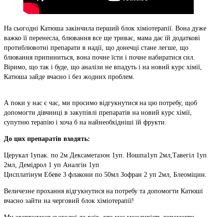
На сьогодні Катюша закінчила перший блок хіміотерапії. Вона дуже
важко її перенесла, блювання все ще триває, мама дає їй додаткові
протиблювотні препарати в надії, що донечці стане легше, що
блювання припиниться, вона почне їсти і почне набиратися сил.
Віримо, що так і буде, що аналізи не впадуть і на новий курс хімії,
Катюша зайде вчасно і без жодних проблем.
А поки у нас є час, ми просимо відгукнутися на цю потребу, щоб
допомогти дівчинці в закупівлі препаратів на новий курс хімії,
супутню терапію і хоча б на найнеобхідніші їй фрукти.
До цих препаратів входять:
Церукал 1упак. по 2м Дексаметазон 1уп. Ношпа1уп 2мл,Тавегіл 1уп
2мл, Демідрол 1 уп Аналгін 1уп
Цисплатінум Ебеве 3 флакони по 50мл Зофран 2 уп 2мл, Блеоміцин.
Величезне прохання відгукнутися на потребу та допомогти Катюші
вчасно зайти на черговий блок хіміотерапії!