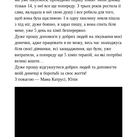
тільки 14, у неї все ще попереду. З трьох років ростила ії
сама, вкладала в неї свою душу і все робила для того,
щоб вона була щасливою. І в одну хвилину земля пішла
з під ніг, дуже боязно, я зараз пишу, а вона спить біля
мене, уже 5 день на хімії безперервно.
Дуже прошу допомоги у добрих людей на лікування моєї
донечки, адже працювати я не можу, весь час знаходжусь
біля своєї дівчинки, всі заощадження, що були, уже
витратили, а попереду ще 5 хіміо терапій, на які потрібні
великі кошти…
Дуже прошу відгукнутися добрих людей та допомогти
моїй донечці в боротьбі за своє життя!
З повагою — Мама Катрусі, Юлія