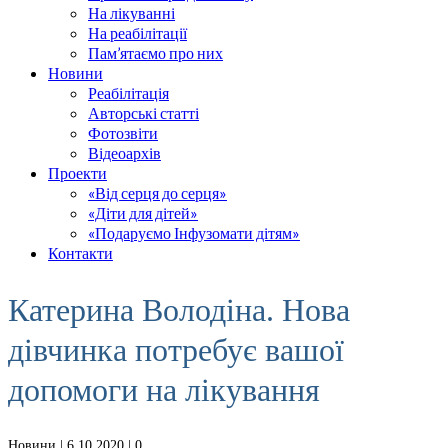
На лікуванні
На реабілітації
Пам’ятаємо про них
Новини
Реабілітація
Авторські статті
Фотозвіти
Відеоархів
Проекти
«Від серця до серця»
«Діти для дітей»
«Подаруємо Інфузомати дітям»
Контакти
Катерина Володіна. Нова
дівчинка потребує вашої
допомоги на лікування
Новини
| 6.10.2020 |
0