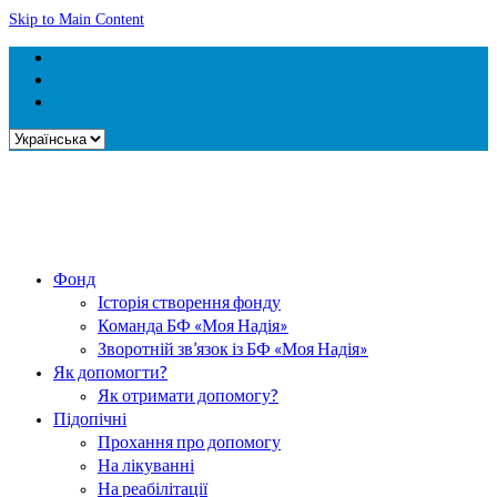
Skip to Main Content
Вибрати
мову
Фонд
Історія створення фонду
Команда БФ «Моя Надія»
Зворотній зв’язок із БФ «Моя Надія»
Як допомогти?
Як отримати допомогу?
Підопічні
Прохання про допомогу
На лікуванні
На реабілітації