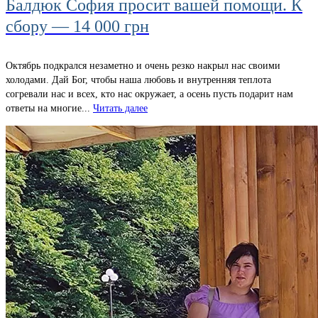
Балдюк София просит вашей помощи. К
сбору — 14 000 грн
Октябрь подкрался незаметно и очень резко накрыл нас своими
холодами. Дай Бог, чтобы наша любовь и внутренняя теплота
согревали нас и всех, кто нас окружает, а осень пусть подарит нам
ответы на многие...
Читать далее