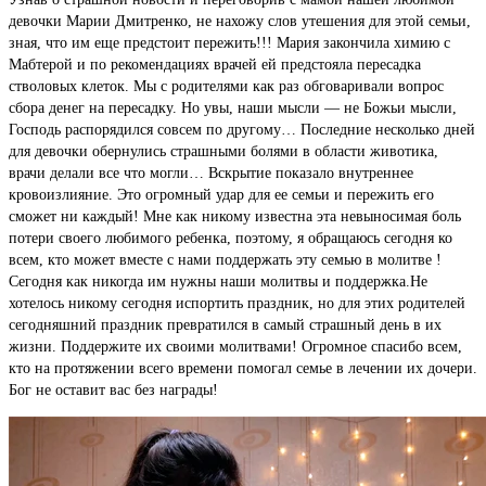
девочки Марии Дмитренко, не нахожу слов утешения для этой семьи,
зная, что им еще предстоит пережить!!! Мария закончила химию с
Мабтерой и по рекомендациях врачей ей предстояла пересадка
стволовых клеток. Мы с родителями как раз обговаривали вопрос
сбора денег на пересадку. Но увы, наши мысли — не Божьи мысли,
Господь распорядился совсем по другому… Последние несколько дней
для девочки обернулись страшными болями в области животика,
врачи делали все что могли… Вскрытие показало внутреннее
кровоизлияние. Это огромный удар для ее семьи и пережить его
сможет ни каждый! Мне как никому известна эта невыносимая боль
потери своего любимого ребенка, поэтому, я обращаюсь сегодня ко
всем, кто может вместе с нами поддержать эту семью в молитве !
Сегодня как никогда им нужны наши молитвы и поддержка.Не
хотелось никому сегодня испортить праздник, но для этих родителей
сегодняшний праздник превратился в самый страшный день в их
жизни. Поддержите их своими молитвами! Огромное спасибо всем,
кто на протяжении всего времени помогал семье в лечении их дочери.
Бог не оставит вас без награды!