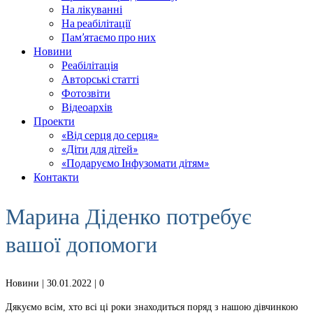
На лікуванні
На реабілітації
Пам’ятаємо про них
Новини
Реабілітація
Авторські статті
Фотозвіти
Відеоархів
Проекти
«Від серця до серця»
«Діти для дітей»
«Подаруємо Інфузомати дітям»
Контакти
Марина Діденко потребує
вашої допомоги
Новини
| 30.01.2022 |
0
Дякуємо всім, хто всі ці роки знаходиться поряд з нашою дівчинкою