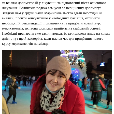
та всіляко допомагає їй у лікуванні та відновленні після основного
лікування. Величезна подяка вам усім за неоціненну допомогу!
Завдяки вам у грудні наша Мариночка змогла здати необхідні їй
аналізи, пройти консультацію у необхідних фахівців, отримати
необхідні їй рекомендації, призначення та придбати новий курс
медикаментів, які вона щомісяця приймає на стабільній основі.
Необхідні препарати вже закінчуються, їх залишилося лише на кілька
днів, а тут ще й захворіла, коли настав час для придбання нового
курсу медикаментів на місяць.