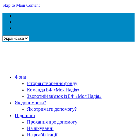
Skip to Main Content
Вибрати
мову
Фонд
Історія створення фонду
Команда БФ «Моя Надія»
Зворотній зв’язок із БФ «Моя Надія»
Як допомогти?
Як отримати допомогу?
Підопічні
Прохання про допомогу
На лікуванні
На реабілітації