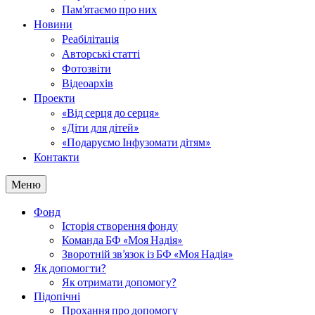
Пам’ятаємо про них
Новини
Реабілітація
Авторські статті
Фотозвіти
Відеоархів
Проекти
«Від серця до серця»
«Діти для дітей»
«Подаруємо Інфузомати дітям»
Контакти
Меню
Фонд
Історія створення фонду
Команда БФ «Моя Надія»
Зворотній зв’язок із БФ «Моя Надія»
Як допомогти?
Як отримати допомогу?
Підопічні
Прохання про допомогу