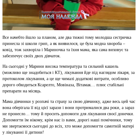
Все начебто йшло за планом, але два тижні тому молодша сестричка
принесла зі школи грип, а як виявилося, це була модна хвороба –
ковід, тож захворіла і Мариночка та їхня мама, яка сама виховує та
забезпечує своїх двох дівчаток.
На сьогодні у Марини висока температура та сильний кашель
(можливо ще знадобиться і КТ), лікування йде під наглядом лікаря, за
протоколом лікування, а це ще чималі додаткові витрати, особливо
дорого обходиться Ксарелто, Мовіназа, Вітамак… плюс стабільні
препарати на місяць.
Мама дівчинки у розпачі та страху за свою дівчинку, адже весь цей час
вона оберігала її від цієї зарази і вони протрималися два роки, а зараз
не пронесло… тому й просить допомоги для лікування своєї донечки.
Допомогти їм нікому, крім нас із вами, дорогі наші помічники, тому
ми звертаємося сьогодні до всіх, хто може допомогти самотній матері
у лікуванні її дитини!