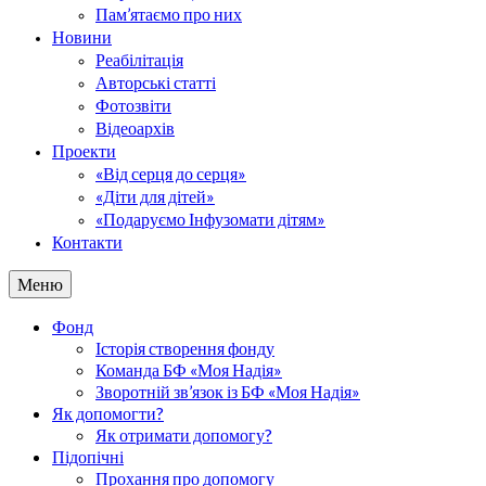
Пам’ятаємо про них
Новини
Реабілітація
Авторські статті
Фотозвіти
Відеоархів
Проекти
«Від серця до серця»
«Діти для дітей»
«Подаруємо Інфузомати дітям»
Контакти
Меню
Фонд
Історія створення фонду
Команда БФ «Моя Надія»
Зворотній зв’язок із БФ «Моя Надія»
Як допомогти?
Як отримати допомогу?
Підопічні
Прохання про допомогу