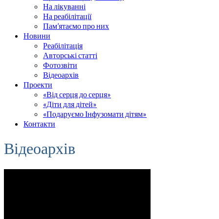
На лікуванні
На реабілітації
Пам’ятаємо про них
Новини
Реабілітація
Авторські статті
Фотозвіти
Відеоархів
Проекти
«Від серця до серця»
«Діти для дітей»
«Подаруємо Інфузомати дітям»
Контакти
Відеоархів