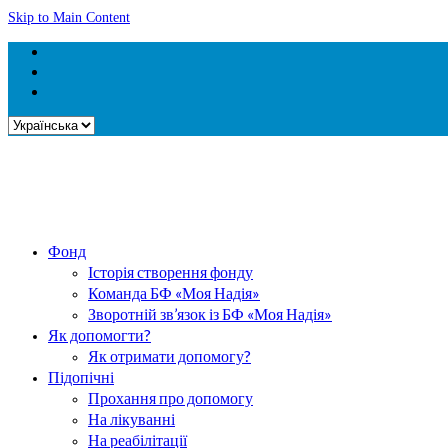
Skip to Main Content
Вибрати
мову
Фонд
Історія створення фонду
Команда БФ «Моя Надія»
Зворотній зв’язок із БФ «Моя Надія»
Як допомогти?
Як отримати допомогу?
Підопічні
Прохання про допомогу
На лікуванні
На реабілітації