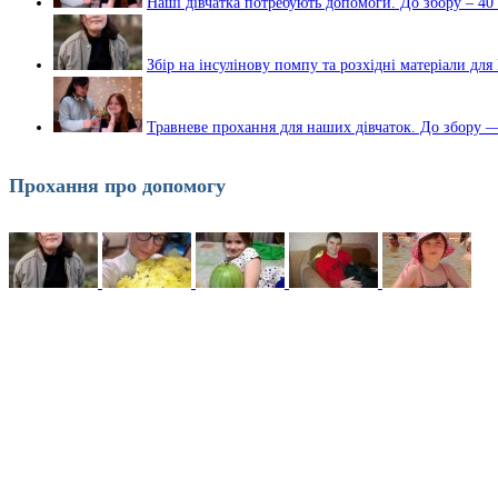
Наші дівчатка потребують допомоги. До збору – 40
Збір на інсулінову помпу та розхідні матеріали дл
Травневе прохання для наших дівчаток. До збору —
Прохання про допомогу