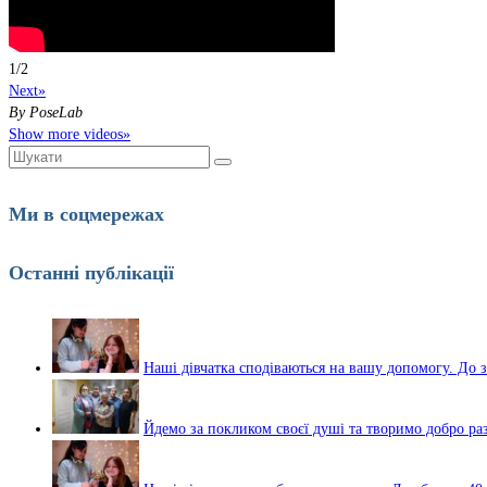
1
/
2
Next»
By PoseLab
Show more videos»
Шукати:
Ми в соцмережах
Останні публікації
Наші дівчатка сподіваються на вашу допомогу. До з
Йдемо за покликом своєї душі та творимо добро ра