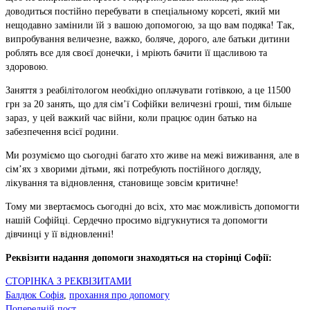
доводиться постійно перебувати в спеціальному корсеті, який ми
нещодавно замінили їй з вашою допомогою, за що вам подяка! Так,
випробування величезне, важко, боляче, дорого, але батьки дитини
роблять все для своєї донечки, і мріють бачити її щасливою та
здоровою.
Заняття з реабілітологом необхідно оплачувати готівкою, а це 11500
грн за 20 занять, що для сім’ї Софійки величезні гроші, тим більше
зараз, у цей важкий час війни, коли працює один батько на
забезпечення всієї родини.
Ми розуміємо що сьогодні багато хто живе на межі виживання, але в
сім’ях з хворими дітьми, які потребують постійного догляду,
лікування та відновлення, становище зовсім критичне!
Тому ми звертаємось сьогодні до всіх, хто має можливість допомогти
нашій Софійці. Сердечно просимо відгукнутися та допомогти
дівчинці у її відновленні!
Реквізити надання допомоги знаходяться на сторінці Софії:
СТОРІНКА З РЕКВІЗИТАМИ
Балдюк Софія
,
прохання про допомогу
Попередній пост