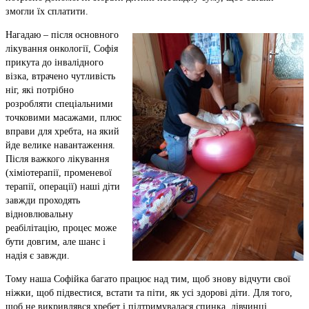
змогли їх сплатити.
Нагадаю – після основного
лікування онкології, Софія
прикута до інвалідного
візка, втрачено чутливість
ніг, які потрібно
розробляти спеціальними
точковими масажами, плюс
вправи для хребта, на який
йде велике навантаження.
Після важкого лікування
(хіміотерапії, променевої
терапії, операції) наші діти
завжди проходять
відновлювальну
реабілітацію, процес може
бути довгим, але шанс і
надія є завжди.
Тому наша Софійка багато працює над тим, щоб знову відчути свої
ніжки, щоб підвестися, встати та піти, як усі здорові діти. Для того,
щоб не викривлявся хребет і підтримувалася спинка, дівчинці