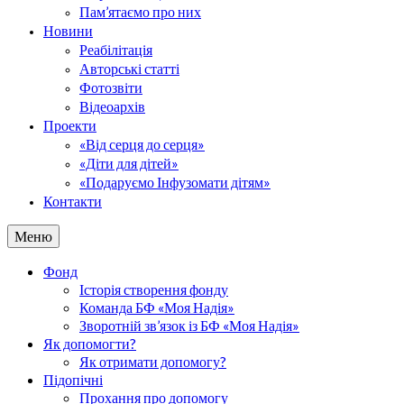
Пам’ятаємо про них
Новини
Реабілітація
Авторські статті
Фотозвіти
Відеоархів
Проекти
«Від серця до серця»
«Діти для дітей»
«Подаруємо Інфузомати дітям»
Контакти
Меню
Фонд
Історія створення фонду
Команда БФ «Моя Надія»
Зворотній зв’язок із БФ «Моя Надія»
Як допомогти?
Як отримати допомогу?
Підопічні
Прохання про допомогу