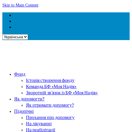
Skip to Main Content
Вибрати
мову
Фонд
Історія створення фонду
Команда БФ «Моя Надія»
Зворотній зв’язок із БФ «Моя Надія»
Як допомогти?
Як отримати допомогу?
Підопічні
Прохання про допомогу
На лікуванні
На реабілітації