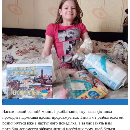
0
Настав новий осінній місяць і реабілітація, яку наша дівчинка
проходить щомісяця вдома, продовжується. Заняття з реабілітологом
розпочнуться вже з наступного понеділка, а за час занять нам
потрібно допомогти зібрати дитині необхідну суму, щоб батьки