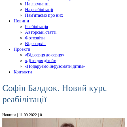
На лікуванні
На реабілітації
Пам’ятаємо про них
Новини
Реабілітація
Авторські статті
Фотозвіти
Відеоархів
Проекти
«Від серця до серця»
«Діти для дітей»
«Подаруємо Інфузомати дітям»
Контакти
Софія Балдюк. Новий курс
реабілітації
Новини
| 11.09.2022 |
0