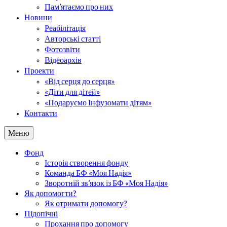
Пам’ятаємо про них
Новини
Реабілітація
Авторські статті
Фотозвіти
Відеоархів
Проекти
«Від серця до серця»
«Діти для дітей»
«Подаруємо Інфузомати дітям»
Контакти
Меню
Фонд
Історія створення фонду
Команда БФ «Моя Надія»
Зворотній зв’язок із БФ «Моя Надія»
Як допомогти?
Як отримати допомогу?
Підопічні
Прохання про допомогу