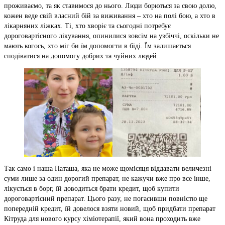
проживаємо, та як ставимося до нього. Люди борються за свою долю,
кожен веде свій власний бій за виживання – хто на полі бою, а хто в
лікарняних ліжках. Ті, хто хворіє та сьогодні потребує
дороговартісного лікування, опинилися зовсім на узбіччі, оскільки не
мають когось, хто міг би їм допомогти в біді. Їм залишається
сподіватися на допомогу добрих та чуйних людей.
Так само і наша Наташа, яка не може щомісяця віддавати величезні
суми лише за один дорогий препарат, не кажучи вже про все інше,
лікується в борг, їй доводиться брати кредит, щоб купити
дороговартісний препарат. Цього разу, не погасивши повністю ще
попередній кредит, їй довелося взяти новий, щоб придбати препарат
Кітруда для нового курсу хіміотерапії, який вона проходить вже