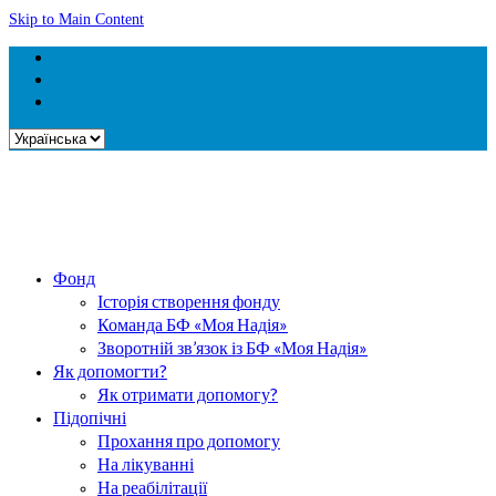
Skip to Main Content
Вибрати
мову
Фонд
Історія створення фонду
Команда БФ «Моя Надія»
Зворотній зв’язок із БФ «Моя Надія»
Як допомогти?
Як отримати допомогу?
Підопічні
Прохання про допомогу
На лікуванні
На реабілітації