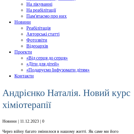
На лікуванні
На реабілітації
Пам’ятаємо про них
Новини
Реабілітація
Авторські статті
Фотозвіти
Відеоархів
Проекти
«Від серця до серця»
«Діти для дітей»
«Подаруємо Інфузомати дітям»
Контакти
Андрієнко Наталія. Новий курс
хіміотерапії
Новини
| 11.12.2023 |
0
Через війну багато змінилося в нашому житті. Як саме ми його