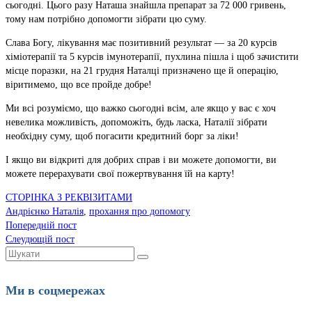
сьогодні. Цього разу Наташа знайшла препарат за 72 000 гривень,
тому нам потрібно допомогти зібрати цю суму.
Слава Богу, лікування має позитивний результат — за 20 курсів
хіміотерапії та 5 курсів імунотерапії, пухлина пішла і щоб зачистити
місце поразки, на 21 грудня Наталці призначено ще й операцію,
віритимемо, що все пройде добре!
Ми всі розуміємо, що важко сьогодні всім, але якщо у вас є хоч
невелика можливість, допоможіть, будь ласка, Наталії зібрати
необхідну суму, щоб погасити кредитний борг за ліки!
І якщо ви відкриті для добрих справ і ви можете допомогти, ви
можете перерахувати свої пожертвування їй на карту!
СТОРІНКА З РЕКВІЗИТАМИ
Андрієнко Наталія
,
прохання про допомогу
Попередній пост
Слеудющій пост
Шукати:
Ми в соцмережах