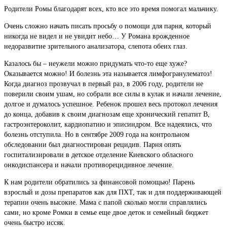
Родители Ромы благодарят всех, кто все это время помогал мальчику.
Очень сложно начать писать просьбу о помощи для парня, который
никогда не видел и не увидит небо… У Романа врожденное
недоразвитие зрительного анализатора, слепота обеих глаз.
Казалось бы – неужели можно придумать что-то еще хуже?
Оказывается можно! И болезнь эта называется лимфогранулематоз!
Когда диагноз прозвучал в первый раз, в 2006 году, родители не
поверили своим ушам, но собрали все силы в кулак и начали лечение,
долгое и думалось успешное. Ребенок прошел весь протокол лечения
до конца, добавив к своим диагнозам еще хронический гепатит В,
гастроэнтероколит, кардиопатию и эписиндром. Все надеялись, что
болезнь отступила. Но в сентябре 2009 года на контрольном
обследовании был диагностирован рецидив. Парня опять
госпитализировали в детское отделение Киевского обласного
онкодиспансера и начали противорецидивное лечение.
К нам родители обратились за финансовой помощью! Парень
взрослый и дозы препаратов как для ПХТ, так и для поддерживающей
терапии очень высокие. Мама с папой сколько могли справлялись
сами, но кроме Ромки в семье еще двое деток и семейный бюджет
очень быстро иссяк.