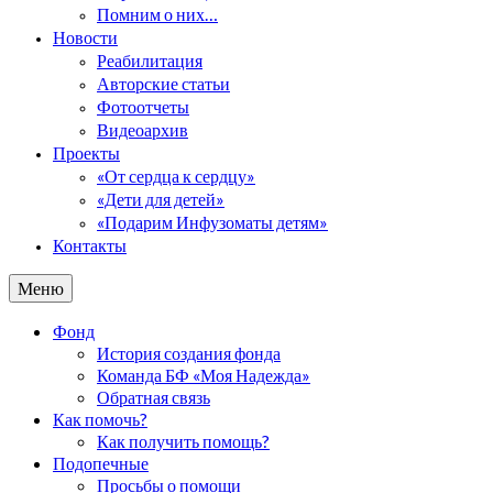
Помним о них…
Новости
Реабилитация
Авторские статьи
Фотоотчеты
Видеоархив
Проекты
«От сердца к сердцу»
«Дети для детей»
«Подарим Инфузоматы детям»
Контакты
Меню
Фонд
История создания фонда
Команда БФ «Моя Надежда»
Обратная связь
Как помочь?
Как получить помощь?
Подопечные
Просьбы о помощи