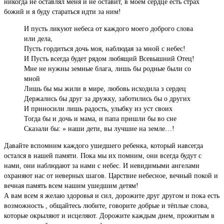
никогда не оставлял меня и не оставит, в моем сердце есть страх
божий и я буду стараться идти за ним!
И пусть ликуют небеса от каждого моего доброго слова
или дела,
Пусть гордиться дочь моя, наблюдая за мной с небес!
И Пусть всегда будет рядом любящий Всевышний Отец!
Мне не нужны земные блага, лишь бы родные были со
мной
Лишь бы мы жили в мире, любовь исходила з сердец
Держались бы друг за дружку, заботились бы о других
И приносили лишь радость, улыбку из уст своих
Тогда бы и дочь и мама, и папа пришли бы во сне
Сказали бы: » наши дети, вы лучшие на земле…!
Давайте вспомним каждого ушедшего ребенка, который навсегда
остался в нашей памяти. Пока мы их помним, они всегда будут с
нами, они наблюдают за нами с небес. И невидимыми ангелами
охраняют нас от неверных шагов. Царствие небесное, вечный покой и
вечная память всем нашим ушедшим детям!
А вам всем я желаю здоровья и сил, дорожите друг другом и пока есть
возможность , общайтесь любите, говорите добрые и тёплые слова,
которые окрыляют и исцеляют. Дорожите каждым днем, прожитым в