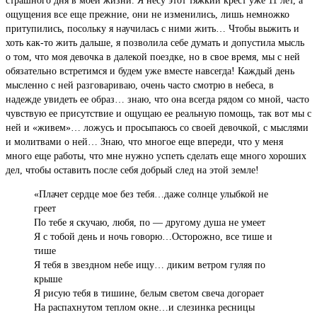
страшного дня в моей жизни. Я несу этот тяжкий крест уже 11 лет, а
ощущения все еще прежние, они не изменились, лишь немножко
притупились, посольку я научилась с ними жить… Чтобы выжить и
хоть как-то жить дальше, я позволила себе думать и допустила мысль
о том, что моя девочка в далекой поездке, но в свое время, мы с ней
обязательно встретимся и будем уже вместе навсегда! Каждый день
мысленно с ней разговариваю, очень часто смотрю в небеса, в
надежде увидеть ее образ… знаю, что она всегда рядом со мной, часто
чувствую ее присутствие и ощущаю ее реальную помощь, так вот мы с
ней и «живем»… ложусь и просыпаюсь со своей девочкой, с мыслями
и молитвами о ней… Знаю, что многое еще впереди, что у меня
много еще работы, что мне нужно успеть сделать еще много хороших
дел, чтобы оставить после себя добрый след на этой земле!
«Плачет сердце мое без тебя…даже солнце улыбкой не
греет
По тебе я скучаю, любя, по — другому душа не умеет
Я с тобой день и ночь говорю…Осторожно, все тише и
тише
Я тебя в звездном небе ищу… диким ветром гуляя по
крыше
Я рисую тебя в тишине, белым светом свеча догорает
На распахнутом теплом окне…и слезинка ресницы