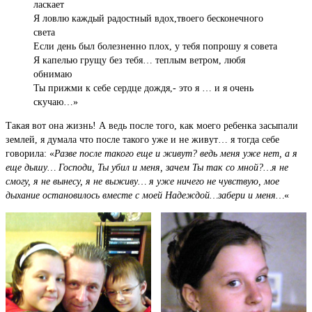
ласкает
Я ловлю каждый радостный вдох,твоего бесконечного
света
Если день был болезненно плох, у тебя попрошу я совета
Я капелью грущу без тебя… теплым ветром, любя
обнимаю
Ты прижми к себе сердце дождя,- это я … и я очень
скучаю…»
Такая вот она жизнь! А ведь после того, как моего ребенка засыпали
землей, я думала что после такого уже и не живут… я тогда себе
говорила: «
Разве после такого еще и живут? ведь меня уже нет, а я
еще дышу… Господи, Ты убил и меня, зачем Ты так со мной?…я не
смогу, я не вынесу, я не выживу… я уже ничего не чувствую, мое
дыхание остановилось вместе с моей Надеждой…забери и меня…
«