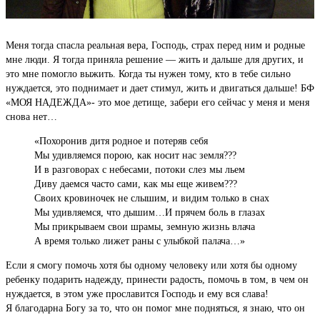
Меня тогда спасла реальная вера, Господь, страх перед ним и родные
мне люди. Я тогда приняла решение — жить и дальше для других, и
это мне помогло выжить. Когда ты нужен тому, кто в тебе сильно
нуждается, это поднимает и дает стимул, жить и двигаться дальше! БФ
«МОЯ НАДЕЖДА»- это мое детище, забери его сейчас у меня и меня
снова нет…
«Похоронив дитя родное и потеряв себя
Мы удивляемся порою, как носит нас земля???
И в разговорах с небесами, потоки слез мы льем
Диву даемся часто сами, как мы еще живем???
Своих кровиночек не слышим, и видим только в снах
Мы удивляемся, что дышим…И прячем боль в глазах
Мы прикрываем свои шрамы, земную жизнь влача
А время только лижет раны с улыбкой палача…»
Если я смогу помочь хотя бы одному человеку или хотя бы одному
ребенку подарить надежду, принести радость, помочь в том, в чем он
нуждается, в этом уже прославится Господь и ему вся слава!
Я благодарна Богу за то, что он помог мне подняться, я знаю, что он