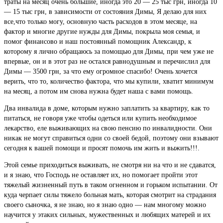
траты на месяц очень большие, иногда это 20 — 25 тыс грн, иногда 10
— 15 тыс грн, в зависимости от состояния Димы, Я делаю для них
все,что только могу, основную часть расходов в этом месяце, на
фактор и многие другие нужды для Димы, покрыла моя семья, и
помог финансово и наш постоянный помощник Александр, к
которому я лично обращаюсь за помощью для Димы, при чем уже не
впервые, он и в этот раз не остался равнодушным и перечислил для
Димы — 3500 грн, за что ему огромное спасибо! Очень хочется
верить, что то, количество фактора, что мы купили, хватит минимум
на месяц, а потом им снова нужна будет наша с вами помощь.
Два инвалида в доме, которым нужно заплатить за квартиру, как то
питаться, не говоря уже чтобы одеться или купить необходимое
лекарство, еле выживающих на свою пенсию по инвалидности. Они
никак не могут справиться одни со своей бедой, поэтому они взывают
сегодня к вашей помощи и просят помочь им жить и выжить!!!.
Этой семье приходиться выживать, не смотря ни на что и не сдаватся,
и я знаю, что Господь не оставляет их, но помогает пройти этот
тяжелый жизненный путь в таком огненном и горьком испытании. От
куда черпает силы тяжело больная мать, которая смотрит на страдания
своего сыночка, я не знаю, но я знаю одно — нам многому можно
научится у этаких сильных, мужественных и любящих матерей и их