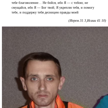
тебе благоволение… Не бойся, ибо Я — с тобою; не
смущайся, ибо Я — Бог твой; Я укреплю тебя, и помогу
тебе, и поддержу тебя десницею правды моей
(Иерем.31:3,Исаии 41:10)