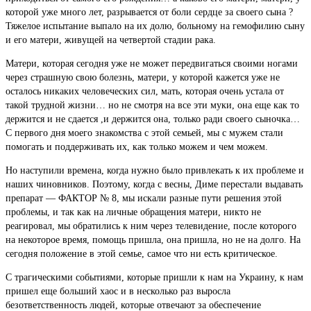
которой уже много лет, разрывается от боли сердце за своего сына ?
Тяжелое испытание выпало на их долю, больному на гемофилию сыну
и его матери, живущей на четвертой стадии рака.
Матери, которая сегодня уже не может передвигаться своими ногами
через страшную свою болезнь, матери, у которой кажется уже не
осталось никаких человеческих сил, мать, которая очень устала от
такой трудной жизни… но не смотря на все эти муки, она еще как то
держится и не сдается ,и держится она, только ради своего сыночка…
С первого дня моего знакомства с этой семьей, мы с мужем стали
помогать и поддерживать их, как только можем и чем можем.
Но наступили времена, когда нужно было привлекать к их проблеме и
наших чиновников. Поэтому, когда с весны, Диме перестали выдавать
препарат — ФАКТОР № 8, мы искали разные пути решения этой
проблемы, и так как на личные обращения матери, никто не
реагировал, мы обратились к ним через телевидение, после которого
на некоторое время, помощь пришла, она пришла, но не на долго. На
сегодня положение в этой семье, самое что ни есть критическое.
С трагическими событиями, которые пришли к нам на Украину, к нам
пришел еще больший хаос и в несколько раз выросла
безответственность людей, которые отвечают за обеспечение