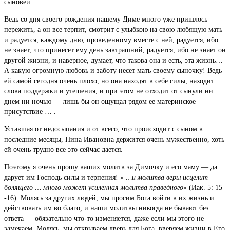
сыновей.
Ведь со дня своего рождения нашему Диме много уже пришлось
пережить, а он все терпит, смотрит с улыбкою на свою любящую мать
и радуется, каждому дню, проведенному вместе с ней, радуется, ибо
не знает, что принесет ему день завтрашний, радуется, ибо не знает он
другой жизни, и наверное, думает, что такова она и есть, эта жизнь…
А какую огромную любовь и заботу несет мать своему сыночку! Ведь
ей самой сегодня очень плохо, но она находят в себе силы, находит
слова поддержки и утешения, и при этом не отходит от сынули ни
днем ни ночью — лишь бы он ощущал рядом ее материнское
присутствие … .
Уставшая от недосыпания и от всего, что происходит с сыном в
последние месяцы, Нина Ивановна держится очень мужественно, хоть
ей очень трудно все это сейчас дается.
Поэтому я очень прошу ваших молитв за Димочку и его маму — да
дарует им Господь силы и терпения! «
…и молитва веры исцелит
болящего … много может усиленная молитва праведного
» (Иак. 5: 15
-16). Молясь за других людей, мы просим Бога войти в их жизнь и
действовать им во благо, и наши молитвы никогда не бывают без
ответа — обязательно что-то изменяется, даже если мы этого не
замечаем. Молясь, мы открываем дверь для Бога, вверяем жизни в Его