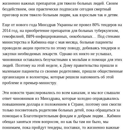
жизненно важных препаратов для тяжело больных людей. Своим
бездействием, они практически подписали сегодня смертный
приговор всем тяжело больным людям, как взрослым так и детям.
Еще от нового года Минздрав Украины не провел 80% тендеров на
2014 год, на приобретение препаратов для больных туберкулезом,
гемофилией, ВИЧ-инфицированных, онкобольных… Под стенами
министерства и Кабмина еще с мая месяца, больные пациенты
проводили акции протеста по этому поводу, добиваясь тендеров и
закупки необходимых лекарств. Однако их никто не услышал,
чиновники оставались безучастными к мольбам и помощи для этих
людей. Поэтому на этой неделе, к Дому правительства пришли и
маленькие пациенты со своими родителями, пришли общественные
организации и волонтеры, которые решили напомнить об этой
проблеме и премьер-министру.
Эти новости транслировались по всем каналам, и мы все слышали
ответ чиновников из Минздрава, которые холодно оправдывались
повышением доллара и положением в Стране, поэтому они смогли
только посоветовать родителям больных детей, пока обращаться за
помощью к Благотворительным фондам и добрым людям…Кабмин
обещал заняться этим вопросом, но как бы там ни было, мы
понимаем, пока пройдут тендеры, поставки, то жизненно важные