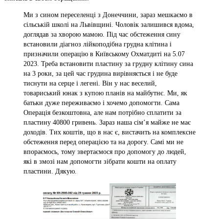
Ми з сином переселенці з Донеччини, зараз мешкаємо в
сільській школі на Львівщині. Чоловік залишився вдома,
доглядав за хворою мамою. Під час обстеження сину
встановили діагноз лійкоподібна грудна клітина і
призначили операцію в Київському Охматдиті на 5.07
2023. Треба встановити пластину за грудну клітину сина
на 3 роки, за цей час грудина вирівняється і не буде
тиснути на серце і легені. Він у нас веселий,
товариський юнак з купою планів на майбутнє. Ми, як
батьки дуже переживаємо і хочемо допомогти. Сама
Операція безкоштовна, але нам потрібно сплатити за
пластину 40800 гривень. Зараз наша сім’я майже не має
доходів. Тих коштів, що в нас є, вистачить на комплексне
обстеження перед операцією та на дорогу. Самі ми не
впораємось, тому звертаємося про допомогу до людей,
які в змозі нам допомогти зібрати кошти на оплату
пластини. Дякую.