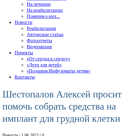
На лечении
На реабилитации
Помним о них…
Новости
Реабилитация
Авторские статьи
Фотоотчеты
Видеоархив
Проекты
«От сердца к сердцу»
«Дети для детей»
«Подарим Инфузоматы детям»
Контакты
Шестопалов Алексей просит
помочь собрать средства на
имплант для грудной клетки
Новости
| 1.06.2023 |
0