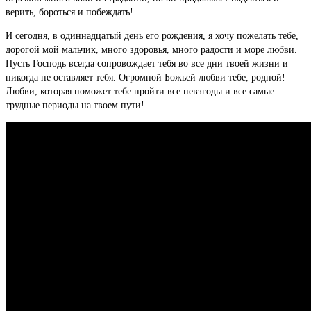
верить, бороться и побеждать!
И сегодня, в одиннадцатый день его рождения, я хочу пожелать тебе,
дорогой мой мальчик, много здоровья, много радости и море любви.
Пусть Господь всегда сопровождает тебя во все дни твоей жизни и
никогда не оставляет тебя. Огромной Божьей любви тебе, родной!
Любви, которая поможет тебе пройти все невзгоды и все самые
трудные периоды на твоем пути!