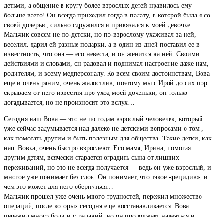
детьми, а общение в кругу более взрослых детей нравилось ему
больше всего! Он всегда приходил тогда в палату, в которой была я со
своей дочерью, сильно cдружился и привязался к моей девочке.
Мальчик совсем не по-детски, но по-взрослому ухаживал за ней,
веселил, дарил ей разные подарки, а в один из дней поставил ее в
известность, что она — его невеста, и он женится на ней. Своими
действиями и словами, он радовал и поднимал настроение даже нам,
родителям, и всему медперсоналу. Ко всем своим достоинствам, Вова
еще и очень раним, очень жалостлив, поэтому мы с Ирой до сих пор
скрываем от него известия про уход моей доченьки, он только
догадывается, но не произносит это вслух…
Сегодня наш Вова — это не по годам взрослый человечек, который
уже сейчас задумывается над далеко не детскими вопросами о том ,
как помогать другим и быть полезным для общества. Такие детки, как
наш Вовка, очень быстро взрослеют. Его мама, Ирина, помогая
другим детям, всячески старается оградить сына от лишних
переживаний, но это не всегда получается — ведь он уже взрослый, и
многое уже понимает без слов. Он понимает, что такое «рецидив», и
чем это может для него обернуться…
Мальчик прошел уже очень много трудностей, пережил множество
операций, после которых сегодня еще восстанавливается. Вова
пережил много боли и страданий, но он продолжает надеяться и