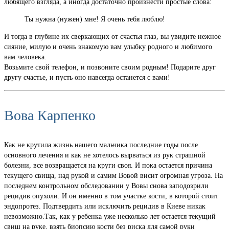
любящего взгляда, а иногда достаточно произнести простые слова:
Ты нужна (нужен) мне! Я очень тебя люблю!
И тогда в глубине их сверкающих от счастья глаз, вы увидите нежное
сияние, милую и очень знакомую вам улыбку родного и любимого
вам человека.
Возьмите свой телефон, и позвоните своим родным! Подарите друг
другу счастье, и пусть оно навсегда останется с вами!
Вова Карпенко
Как не крутила жизнь нашего мальчика последние годы после
основного лечения и как не хотелось вырваться из рук страшной
болезни, все возвращается на круги своя. И пока остается причина
текущего свища, над рукой и самим Вовой висит огромная угроза. На
последнем контрольном обследовании у Вовы снова заподозрили
рецидив опухоли. И он именно в том участке кости, в которой стоит
эндопротез. Подтвердить или исключить рецидив в Киеве никак
невозможно.Так, как у ребенка уже несколько лет остается текущий
свищ на руке, взять биопсию кости без риска для самой руки