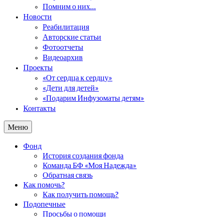
Помним о них…
Новости
Реабилитация
Авторские статьи
Фотоотчеты
Видеоархив
Проекты
«От сердца к сердцу»
«Дети для детей»
«Подарим Инфузоматы детям»
Контакты
Меню
Фонд
История создания фонда
Команда БФ «Моя Надежда»
Обратная связь
Как помочь?
Как получить помощь?
Подопечные
Просьбы о помощи