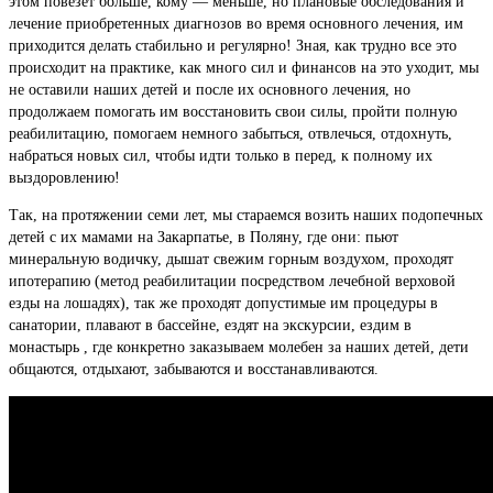
этом повезет больше, кому — меньше, но плановые обследования и
лечение приобретенных диагнозов во время основного лечения, им
приходится делать стабильно и регулярно! Зная, как трудно все это
происходит на практике, как много сил и финансов на это уходит, мы
не оставили наших детей и после их основного лечения, но
продолжаем помогать им восстановить свои силы, пройти полную
реабилитацию, помогаем немного забыться, отвлечься, отдохнуть,
набраться новых сил, чтобы идти только в перед, к полному их
выздоровлению!
Так, на протяжении семи лет, мы стараемся возить наших подопечных
детей с их мамами на Закарпатье, в Поляну, где они: пьют
минеральную водичку, дышат свежим горным воздухом, проходят
ипотерапию (метод реабилитации посредством лечебной верховой
езды на лошадях), так же проходят допустимые им процедуры в
санатории, плавают в бассейне, ездят на экскурсии, ездим в
монастырь , где конкретно заказываем молебен за наших детей, дети
общаются, отдыхают, забываются и восстанавливаются.