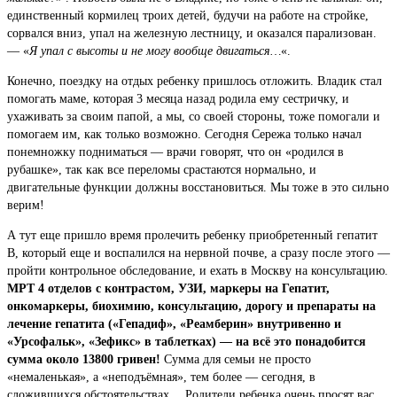
единственный кормилец троих детей, будучи на работе на стройке,
сорвался вниз, упал на железную лестницу, и оказался парализован.
— «
Я упал с высоты и не могу вообще двигаться…
«.
Конечно, поездку на отдых ребенку пришлось отложить. Владик стал
помогать маме, которая 3 месяца назад родила ему сестричку, и
ухаживать за своим папой, а мы, со своей стороны, тоже помогали и
помогаем им, как только возможно. Сегодня Сережа только начал
понемножку подниматься — врачи говорят, что он «родился в
рубашке», так как все переломы срастаются нормально, и
двигательные функции должны восстановиться. Мы тоже в это сильно
верим!
А тут еще пришло время пролечить ребенку приобретенный гепатит
В, который еще и воспалился на нервной почве, а сразу после этого —
пройти контрольное обследование, и ехать в Москву на консультацию.
МРТ 4 отделов с контрастом, УЗИ, маркеры на Гепатит,
онкомаркеры, биохимию, консультацию, дорогу и препараты на
лечение гепатита («Гепадиф», «Реамберин» внутривенно и
«Урсофальк», «Зефикс» в таблетках) — на всё это понадобится
сумма около 13800 гривен!
Сумма для семьи не просто
«немаленькая», а «неподъёмная», тем более — сегодня, в
сложившихся обстоятельствах… Родители ребенка очень просят вас,