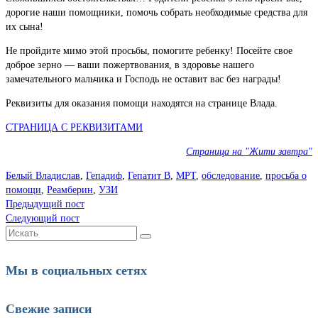
дорогие наши помощники, помочь собрать необходимые средства для
их сына!
Не пройдите мимо этой просьбы, помогите ребенку! Посейте свое
доброе зерно — ваши пожертвования, в здоровье нашего
замечательного мальчика и Господь не оставит вас без награды!
Реквизиты для оказания помощи находятся на странице Влада.
СТРАНИЦА С РЕКВИЗИТАМИ
Страница на "Жити завтра"
Белый Владислав
,
Гепадиф
,
Гепатит В
,
МРТ
,
обследование
,
просьба о
помощи
,
Реамберин
,
УЗИ
Предыдущий пост
Следующий пост
Искать:
Мы в социальных сетях
Свежие записи