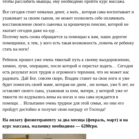
чтобы расслабить мышцы, ему необходимо пройти курс массажа.
Все сегодня стоит немалых денег, а мать , которая сама воспитывает и
ухаживает за своим сыном, не может позволить себе оплачивать
восстановление своего сыночка за крошечную пенсию, которой не
хватает сегодня даже на еду…
Поэтому мать снова обращается за помощью к вам, наши дорогие
помощники, к тем, у кого есть такая возможность ,помочь ее ребенку
стать на ноги!
Ребенок прошел уже очень тяжелый путь к своему выздоровлению,
химию, лучи, операцию, после которой и перестал ходить… Сегодня
есть результат всех трудов и огромного терпения, что не может нас
радовать. Дай Бог, совсем скоро, Владик станет на свои ноги и уже
будет помогать своей маме, которая ни днем , ни ночью, уже 6 лет, не
оставляет своего сына, ухаживая за ним, матери, у которой уже от
тяжести по вздувались вены на ногах и она сама нуждается в
помощи… Испытание очень трудное для этой семьи, но они его
пройдут достойно и получат свою награду от Господа!
На оплату физиотерапевту за два месяца (февраль, март) и на
курс массажа, мальчику необходимо — 6200грн.