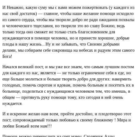
И Неважно, какую суму мы с вами можем пожертвовать (у каждого из
нас свой достаток) — главное, чтобы наше желание помощи исходило
из самого сердца, чтобы мы творили добро не ради ожидания похвалы
и человеческого тщеславия, но творили это во славу Божию, ведь
только тогда оно сможет не только стать благословением для
нуждающегося в помощи человека, но и принести хорошие, добрые
плоды в нашу жизнь…Ну и не забывать, что Своими добрыми
делами, мы собираем себе сокровища на небесах и радуем этим самого
Бога!
Начался великий пост, и мы уже все знаем, что самым лучшим постом
для каждого из нас, является — не только ограничение себя в еде, но
еще больше молиться и больше творить добро для других: накормить
голодных, помочь сиротам и вдовам, помочь больным и посетить их в
больнице, поделиться с нуждающимся человеком тем, что имеешь, в
общем — протянуть руку помощи тому, кто сегодня в ней очень
нуждается.
И я искренне желаю нам всем, пройти достойно, и плодотворно этот
пост, сопровождаемый только любовью к своему ближнему ! Мира и
любви Божьей всем нам!!!
Помощь можно перечислить на счет мамы, Столярчук Аллы