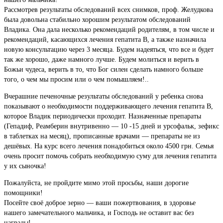
Рассмотрев результаты обследований всех снимков, проф. Желудкова
была довольна стабильно хорошим результатом обследований
Владика. Она дала несколько рекомендаций родителям, в том числе и
рекомендаций, касающихся лечения гепатита В, а также назначила
новую консультацию через 3 месяца. Будем надеяться, что все и будет
так же хорошо, даже намного лучше. Будем молиться и верить в
Божьи чудеса, верить в то, что Бог силен сделать намного больше
того, о чем мы просим или о чем помышляем!..
Вчерашние печеночные результаты обследований у ребенка снова
показывают о необходимости поддерживающего лечения гепатита В,
которое Владик периодически проходит. Назначенные препараты
(Гепадиф, Реамберин внутривенно — 10 -15 дней и урсофальк, зефикс
в таблетках на месяц), прописанные врачами — препараты не из
дешёвых. На курс всего лечения понадобиться около 4500 грн. Семья
очень просит помочь собрать необходимую суму для лечения гепатита
у их сыночка!
Пожалуйста, не пройдите мимо этой просьбы, наши дорогие
помощники!
Посейте своё доброе зерно — ваши пожертвования, в здоровье
нашего замечательного мальчика, и Господь не оставит вас без
награды!