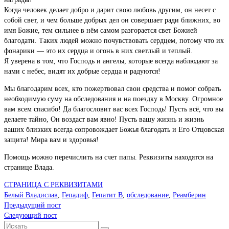
Когда человек делает добро и дарит свою любовь другим, он несет с
собой свет, и чем больше добрых дел он совершает ради ближних, во
имя Божие, тем сильнее в нём самом разгорается свет Божией
благодати. Таких людей можно почувствовать сердцем, потому что их
фонарики — это их сердца и огонь в них светлый и теплый.
Я уверена в том, что Господь и ангелы, которые всегда наблюдают за
нами с небес, видят их добрые сердца и радуются!
Мы благодарим всех, кто пожертвовал свои средства и помог собрать
необходимую суму на обследования и на поездку в Москву. Огромное
вам всем спасибо! Да благословит вас всех Господь! Пусть всё, что вы
делаете тайно, Он воздаст вам явно! Пусть вашу жизнь и жизнь
ваших близких всегда сопровождает Божья благодать и Его Отцовская
защита! Мира вам и здоровья!
Помощь можно перечислить на счет папы. Реквизиты находятся на
странице Влада.
СТРАНИЦА С РЕКВИЗИТАМИ
Белый Владислав
,
Гепадиф
,
Гепатит В
,
обследование
,
Реамберин
Предыдущий пост
Следующий пост
Искать: