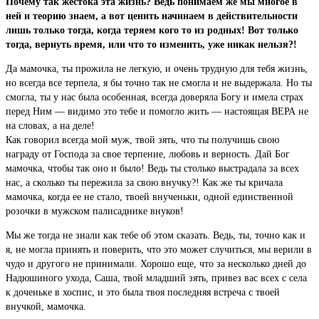
Почему так жестока эта жизнь? Ведь понимаем же мы многое в
ней и теорию знаем, а вот ценить начинаем в действительности
лишь только тогда, когда теряем кого то из родных! Вот только
тогда, вернуть время, или что то изменить, уже никак нельзя?!
Да мамочка, ты прожила не легкую, и очень трудную для тебя жизнь,
но всегда все терпела, я бы точно так не смогла и не выдержала. Но ты
смогла, ты у нас была особенная, всегда доверяла Богу и имела страх
перед Ним — видимо это тебе и помогло жить — настоящая ВЕРА не
на словах, а на деле!
Как говорил всегда мой муж, твой зять, что ты получишь свою
награду от Господа за свое терпение, любовь и верность. Дай Бог
мамочка, чтобы так оно и было! Ведь ты столько выстрадала за всех
нас, а сколько ты пережила за свою внучку?! Как же ты кричала
мамочка, когда ее не стало, твоей внученьки, одной единственной
розочки в мужском палисаднике внуков!
Мы же тогда не знали как тебе об этом сказать. Ведь, ты, точно как и
я, не могла принять и поверить, что это может случиться, мы верили в
чудо и другого не принимали. Хорошо еще, что за несколько дней до
Надюшиного ухода, Саша, твой младший зять, привез вас всех с села
к доченьке в хоспис, и это была твоя последняя встреча с твоей
внучкой, мамочка.