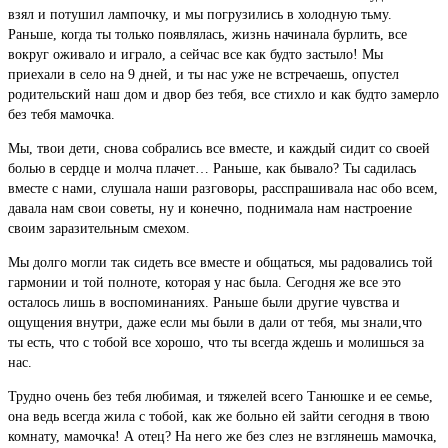
взял и потушил лампочку, и мы погрузились в холодную тьму.
Раньше, когда ты только появлялась, жизнь начинала бурлить, все
вокруг оживало и играло, а сейчас все как будто застыло! Мы
приехали в село на 9 дней, и ты нас уже не встречаешь, опустел
родительский наш дом и двор без тебя, все стихло и как будто замерло
без тебя мамочка.
Мы, твои дети, снова собрались все вместе, и каждый сидит со своей
болью в сердце и молча плачет… Раньше, как бывало? Ты садилась
вместе с нами, слушала наши разговоры, расспрашивала нас обо всем,
давала нам свои советы, ну и конечно, поднимала нам настроение
своим заразительным смехом.
Мы долго могли так сидеть все вместе и общаться, мы радовались той
гармонии и той полноте, которая у нас была. Сегодня же все это
осталось лишь в воспоминаниях. Раньше были другие чувства и
ощущения внутри, даже если мы были в дали от тебя, мы знали,что
ты есть, что с тобой все хорошо, что ты всегда ждешь и молишься за
нас.
Трудно очень без тебя любимая, и тяжелей всего Танюшке и ее семье,
она ведь всегда жила с тобой, как же больно ей зайти сегодня в твою
комнату, мамочка! А отец? На него же без слез не взглянешь мамочка,