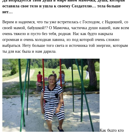
Да возрадуется твоя душа в мире ином мамочка, душа, которая
оставила свое тело и ушла к своему Создателю… тела больше
нет…
Верим и надеемся, что ты уже встретилась с Господом, с Надюшей, со
своей мамой, бабушкой!? О Мамочка, частичка души нашей, нам всем
очень тяжело и пусто без тебя, родная. Нас как будто накрыла
огромная и очень холодная лавина, из под которой очень сложно
выбраться. Нету больше того света и источника той энергии, которым
ты для нас была и нам дарила.
Как будто кто