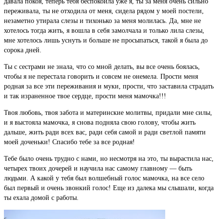
давала покоя, теперь тебя беспокоила уже я, ты за меня очень сильно
переживала, ты не отходила от меня, сидела рядом у моей постели,
незаметно утирала слезы и тихонько за меня молилась. Да, мне не
хотелось тогда жить, я вошла в себя замолчала и только лила слезы,
мне хотелось лишь уснуть и больше не просыпаться, такой я была до
сорока дней.
Ты с сестрами не знала, что со мной делать, вы все очень боялась,
чтобы я не перестала говорить и совсем не онемела. Прости меня
родная за все эти переживания и муки, прости, что заставила страдать
и так израненное твое сердце, прости меня мамочка!!!
Твоя любовь, твоя забота и материнские молитвы, придали мне силы,
и я выстояла мамочка, я снова подняла свою голову, чтобы жить
дальше, жить ради всех вас, ради себя самой и ради светлой памяти
моей доченьки! Спасибо тебе за все родная!
Тебе было очень трудно с нами, но несмотря на это, ты вырастила нас,
четырех твоих дочерей и научила нас самому главному — быть
людьми. А какой у тебя был волшебный голос мамочка, на все село
был первый и очень звонкий голос! Еще из далека мы слышали, когда
ты ехала домой с работы.