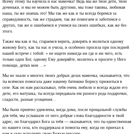
Всему этому ты научила и нас мамочка! Ведь мы же твои дети, твои
доченьки, и мы не можем быть другими, мы тоже таковы, любимая
наша, ты же знаешь это! Мы так же как и ты всегда боремся за
справедливость, так же страдаем, так же помогаем и заботимся о
других, так же и ошибаемся и учимся на своих ошибках, как же без
этого.
Также мы как и ты, стараемся верить, доверять и молиться одному
живому Богу, как ты нас и учила, и особенно просила при последней
нашей встрече с тобой: » не ищите никогда ни где и ни чего, есть
только один Бог, одному Ему доверяйте, молитесь и просите у Него
помощи, детки мои …»
Мы не знали о многих твоих добрых делах мамочка, оказывается, что
ты всячески помогала даже нашему батюшке Борису прижиться в
селе. Как он нам рассказывал, тебя очень любили и всегда ждали его
дети, его матушка, ты всегда передавала им разного рода подарочки,
сладости, разные угощения…
Мы были приятно удивлены, когда дома, после прощальной службы
для тебя, мы услышали от него добрые слова благодарности в твой
адрес, он благодарил Бога за тебя — оказывается, что ты единственная
из нашего села, кто поддержала и помогла ему, когда он приехал к
нам в село исполнять свою Божью миссию.