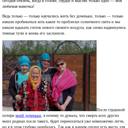
сегодня отвлечь, когда в голове, сердце и мыслях только одно — моя
любимая мамочка!
Ведь только — только научились жить без доченьки, только — только
начали пробиваться хоть какие то проблески солнечного света и мы
начали вдыхать глоток нового свежего воздуха, как снова надвинулись
темные тучи и вновь его заслонили.
После страшной
потери
моей доченьки
, я почему то думала, что смерть всех других
моих родных после такого, будет переноситься уже немножечко легче,
но я в этом глубоко ошибалась. Так как в нашем сердце есть место для