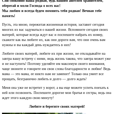
Спи спокойно наша родная, будь нашим ангелом хранителем,
оберегай и моли Господа о всех нас!
Мы любим и всегда будем помнить тебя родная! Вечная тебе
память!
Пусть, эта мною, пережитая жизненная история, заставит сегодня
многих из вас задуматься о вашей жизни. Вспомните сегодня своих
матерей, которые всегда ждут вас и поспешите набрать их номер,
скажите как вы любите их, как они дороги вам, что они очень вам
нужны и вы каждый день нуждаетесь в них!
Любите своих матерей, любите их при жизни, не откладывайте на
завтра вашу встречу с ними, ведь жизнь такова, что завтра может уже
и не наступить! Поэтому уделяйте им максимум своего внимания,
чаще звоните и говорите им свои слова благодарности и любви! Ведь
мама — это мама, ее никто нам не заменит! Только она умеет все
прощать, безгранично любить и долго — долго ждать!
Меня она уже не встретит у ворот, а вы еще можете успеть поехать к
ней или позвонить. Поспешите дорогие мои братья и сестры, ведь она
ждет этого каждую свою минуту!
Любите и берегите своих матерей!