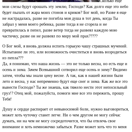
Сколько еще
мои слезы будут орошать эту землю, Господи? Как долго еще это небо
будет пылать от жара моих стонов и криков? Бог мой, но Разве я еще
не настрадалась, разве не погибла моя душа в тот день, когда Ты
забрал у меня моего ребенка, разве тогда я не сгорела и не
превратилась в пепел, разве ветер тогда не развеял каждую мою
частичку, разве он не развеял по миру мой прах?????
О Бог мой, я вновь должна испить горькую чашу страшных мучений.
Испытание ли это, или возможность очиститься и вновь возродиться
из пепла???
Да, я понимаю, что наша жизнь — это не только весна, но есть еще и
осень и зима. Зачем Всевышний сотворил еще осень и зиму? Видимо
затем, чтобы мы знали цену весне. А так, как в нашей жизни были
лето и весна, у нас непременно будут еще снег и зима. Как же все это
вынести Господи? Ты же знаешь, как тяжело нести этот непосильный
груз!? Отец мой, пожалуйста, помоги мне все это пережить, прошу
Тебя!
Душу и сердце распирает от невыносимой боли, нужно выговориться,
может хоть чуточку станет легче. Ни о чем другом не могу сейчас
думать, ни на чем не могу сосредоточится, что бы отвлечь свое
внимание и хоть немножечко забыться. Разве может хоть что то меня