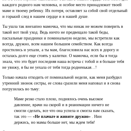
каждого родного нам человека, и особое место принадлежит твоей
маме и твоему ребенку. Их потеря, оставляет за собой свой отдельный
и горький след в нашем сердце и в нашей душе.
Ты ушла так внезапно мамочка, что мы никак не можем поверить в
такой вот твой уход. Ведь ничто не предвещало такой беды,
пасхальные праздники и поминальную неделю, мы встретили как
всегда, дружно, всем нашим большим семейством. Как всегда
простились и уехали, а ты мам, благословила нас всех в дорогу и
осталась долго еще стоять у калитки. О мамочка, если бы я тогда
знала, что это будет последняя наша встреча с тобой и я больше тебя
не увижу, я бы не уехала от тебя тогда родненькая…!
Только начала отходить от поминальной недели, как меня разбудил
утренний звонок сестры, ее слова сразили меня наповал и я снова
погрузилась во тьму:
Маме резко стало плохо, поднялось очень высокое
давление, врачи на скорой и в реанимации ничего не
смогли сделать, все что она успела и смогла нам сказать,
так это — «
Не плачьте и живите дружно
» . Нин
держись, но мамы больше нет, мы ждем тебя!