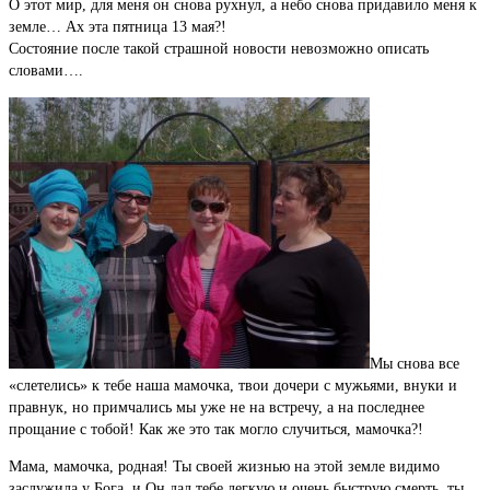
О этот мир, для меня он снова рухнул, а небо снова придавило меня к
земле… Ах эта пятница 13 мая?!
Состояние после такой страшной новости невозможно описать
словами….
Мы снова все
«слетелись» к тебе наша мамочка, твои дочери с мужьями, внуки и
правнук, но примчались мы уже не на встречу, а на последнее
прощание с тобой! Как же это так могло случиться, мамочка?!
Мама, мамочка, родная! Ты своей жизнью на этой земле видимо
заслужила у Бога, и Он дал тебе легкую и очень быструю смерть, ты