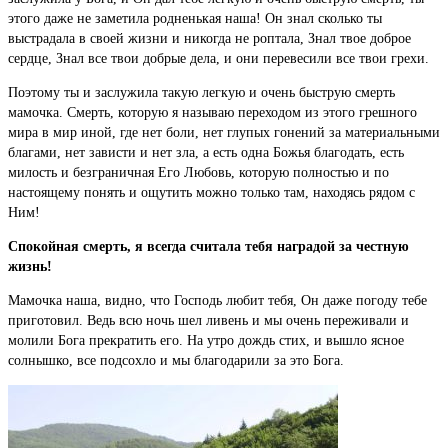
этого даже не заметила родненькая наша! Он знал сколько ты
выстрадала в своей жизни и никогда не роптала, Знал твое доброе
сердце, Знал все твои добрые дела, и они перевесили все твои грехи.
Поэтому ты и заслужила такую легкую и очень быструю смерть
мамочка. Смерть, которую я называю переходом из этого грешного
мира в мир иной, где нет боли, нет глупых гонений за материальными
благами, нет зависти и нет зла, а есть одна Божья благодать, есть
милость и безграничная Его Любовь, которую полностью и по
настоящему понять и ощутить можно только там, находясь рядом с
Ним!
Спокойная смерть, я всегда считала тебя наградой за честную
жизнь!
Мамочка наша, видно, что Господь любит тебя, Он даже погоду тебе
приготовил. Ведь всю ночь шел ливень и мы очень переживали и
молили Бога прекратить его. На утро дождь стих, и вышло ясное
солнышко, все подсохло и мы благодарили за это Бога.