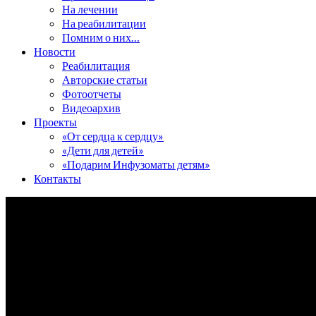
На лечении
На реабилитации
Помним о них…
Новости
Реабилитация
Авторские статьи
Фотоотчеты
Видеоархив
Проекты
«От сердца к сердцу»
«Дети для детей»
«Подарим Инфузоматы детям»
Контакты