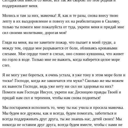
Сегодня они вместе со мной, все так же скорбят по тебе родная и
поддерживают меня.
Молись и там за них, мамочка! Я, как и те разы, снова внесу твою
лепту в их выздоровление и повезу их на реабилитацию в Сваляву,
только ты помоги мне пожалуйста от туда, укрепи меня и придай мне
сил своими молитвами, дорогая моя!
Глядя на меня, вы не заметите пожар, что пылает в моей груди, а
между тем, сердце мое разрывается от боли, обливаясь кровавыми
слезами. Мое сердце тонет в слезах, оно словно кувшинка, что живет
по горло в воде. Только мне не выжить, когда наберется целое море
слез.
Я не могу уже бороться, я очень устала, я уже тону в этом море боли и
тоски! Господи, когда же закончатся эти муки? Сколько же мы можем
их вынести Господи, ведь уже нету ни сил ни здоровья на них?
Помоги нам Господи Иисусе, укрепи нас Десницею правды Твоей и
придай нам сил и терпения, чтобы нам снова подняться!
Мы постараемся исполнить то, чему ты нас учила и просила мамочка.
Мы будем все дружны, как и всегда, будем помогать, заботиться и
всегда поддерживать друг друга, ты же знаешь нас, детей своих! Мы
никогда не оставим друг друга, всегда будем вместе, чтобы с нами не