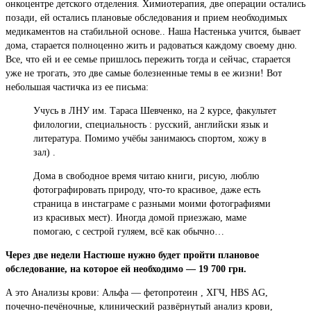
онкоцентре детского отделения. Химиотерапия, две операции остались
позади, ей остались плановые обследования и прием необходимых
медикаментов на стабильной основе.. Наша Настенька учится, бывает
дома, старается полноценно жить и радоваться каждому своему дню.
Все, что ей и ее семье пришлось пережить тогда и сейчас, старается
уже не трогать, это две самые болезненные темы в ее жизни! Вот
небольшая частичка из ее письма:
Учусь в ЛНУ им. Тараса Шевченко, на 2 курсе, факультет
филологии, специальность : русский, английски язык и
литература. Помимо учёбы занимаюсь спортом, хожу в
зал) .
Дома в свободное время читаю книги, рисую, люблю
фотографировать природу, что-то красивое, даже есть
страница в инстаграме с разными моими фотографиями
из красивых мест). Иногда домой приезжаю, маме
помогаю, с сестрой гуляем, всё как обычно…
Через две недели Настюше нужно будет пройти плановое
обследование, на которое ей необходимо — 19 700 грн.
А это Анализы крови: Альфа — фетопротеин , ХГЧ, HBS AG,
почечно-печёночные, клинический развёрнутый анализ крови,