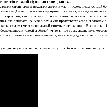
итают себя тяжелой обузой для своих родных…
с самыми страшными и тяжелыми днями в жизни. Кроме невыносимой боли
 звучали ещё и ее слова – слова прощания, прощения, последние желани
и страданий, что отняла меня у своего братика и забрала на себя все на
зная, что покидает нас, моя девочка уже представляла себя в свадебном 
 так как жалела меня до последней минуты своей жизни… В хоспис к ней
ой беспомощности. Своей любимой учительнице по журналистике, которая
биться. Только не говорите моей маме, она все ещё думает и верит, что я
Какую душевную боль она переживала внутри себя в те страшные минуты? 