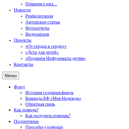
Помним о них…
Новости
Реабилитация
Авторские статьи
Фотоотчеты
Видеоархив
Проекты
«От сердца к сердцу»
«Дети для детей»
«Подарим Инфузоматы детям»
Контакты
Меню
Фонд
История создания фонда
Команда БФ «Моя Надежда»
Обратная связь
Как помочь?
Как получить помощь?
Подопечные
Просьбы о помощи