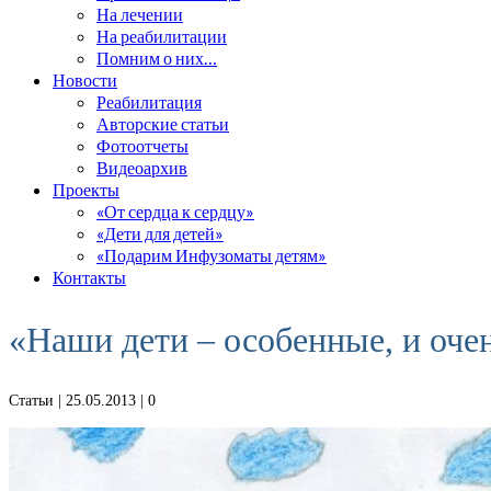
На лечении
На реабилитации
Помним о них…
Новости
Реабилитация
Авторские статьи
Фотоотчеты
Видеоархив
Проекты
«От сердца к сердцу»
«Дети для детей»
«Подарим Инфузоматы детям»
Контакты
«Наши дети – особенные, и оче
Статьи
| 25.05.2013 |
0