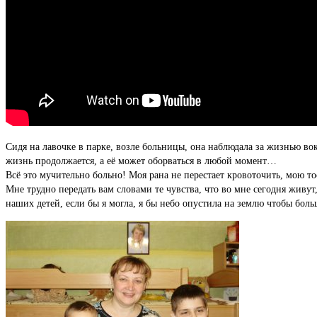
Сидя на лавочке в парке, возле больницы, она наблюдала за жизнью вокр
жизнь продолжается, а её может оборваться в любой момент…
Всё это мучительно больно! Моя рана не перестает кровоточить, мою то
Мне трудно передать вам словами те чувства, что во мне сегодня живут
наших детей, если бы я могла, я бы небо опустила на землю чтобы боль