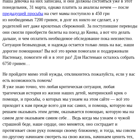
Наша девочка на них записана, и они должны состояться уже в этот
понедельник, 31 марта, однако платить за анализы нечем — после
предыдущей просьбы
на счет мамы поступило в 450 грн
из необходимых 7200 гривен, в долг их никто не сделает, а у
родителей нет даже крохотных сбережений. За поступившие переводы
они смогли приобрести билеты на поезд до Киева, а вот что делать
дальше, и чем оплатить необходимое обследование пока неизвестно.
Ситуация безвыходная, и надежда остается только лишь на вас, наши
дорогие помощники! Вы всё это время помогали и поддерживали
Настеньку, помогите ей и в этот раз! Для Настеньки осталось собрать
6750 гривен…
Не пройдите мимо этой нужды, откликнитесь пожалуйста, если у вас
есть возможность помочь!
Я уже знаю точно, что любая критическая ситуация, любая
трагическая история из жизни наших детей, материнский крик о
помощи, и просьбы, о которых мы узнаем на этом сайте — всё это
приходит к нам прежде всего для нас самих, и помощь, которую мы
решаем оказывать этим детям, оказывается помощью, которую мы на
самом деле оказываем самим себе… Ведь когда мы узнаем о чужой
страшной беде, наше сердце, оно меняется, оно сострадает и
протягивает свою руку помощи своему ближнему, и тогда, мы совсем
по-другому начинаем смотреть на свою жизнь, начинаем ценить тех,