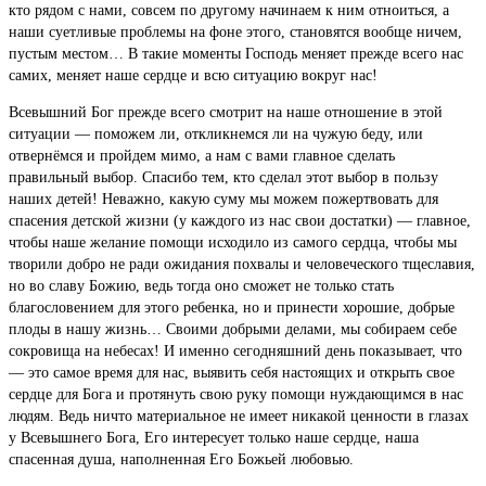
кто рядом с нами, совсем по другому начинаем к ним отноиться, а
наши суетливые проблемы на фоне этого, становятся вообще ничем,
пустым местом… В такие моменты Господь меняет прежде всего нас
самих, меняет наше сердце и всю ситуацию вокруг нас!
Всевышний Бог прежде всего смотрит на наше отношение в этой
ситуации — поможем ли, откликнемся ли на чужую беду, или
отвернёмся и пройдем мимо, а нам с вами главное сделать
правильный выбор. Спасибо тем, кто сделал этот выбор в пользу
наших детей! Неважно, какую суму мы можем пожертвовать для
спасения детской жизни (у каждого из нас свои достатки) — главное,
чтобы наше желание помощи исходило из самого сердца, чтобы мы
творили добро не ради ожидания похвалы и человеческого тщеславия,
но во славу Божию, ведь тогда оно сможет не только стать
благословением для этого ребенка, но и принести хорошие, добрые
плоды в нашу жизнь… Своими добрыми делами, мы собираем себе
сокровища на небесах! И именно сегодняшний день показывает, что
— это самое время для нас, выявить себя настоящих и открыть свое
сердце для Бога и протянуть свою руку помощи нуждающимся в нас
людям. Ведь ничто материальное не имеет никакой ценности в глазах
у Всевышнего Бога, Его интересует только наше сердце, наша
спасенная душа, наполненная Его Божьей любовью.