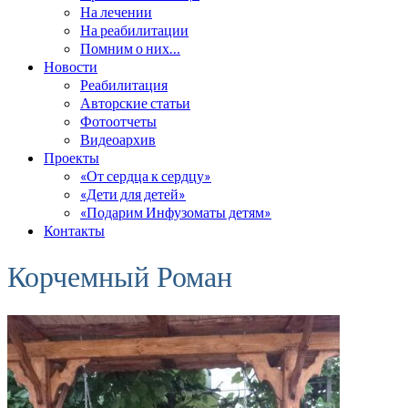
На лечении
На реабилитации
Помним о них…
Новости
Реабилитация
Авторские статьи
Фотоотчеты
Видеоархив
Проекты
«От сердца к сердцу»
«Дети для детей»
«Подарим Инфузоматы детям»
Контакты
Корчемный Роман