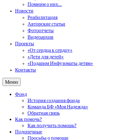
Помним о них…
Новости
Реабилитация
Авторские статьи
Фотоотчеты
Видеоархив
Проекты
«От сердца к сердцу»
«Дети для детей»
«Подарим Инфузоматы детям»
Контакты
Меню
Фонд
История создания фонда
Команда БФ «Моя Надежда»
Обратная связь
Как помочь?
Как получить помощь?
Подопечные
Просьбы о помощи