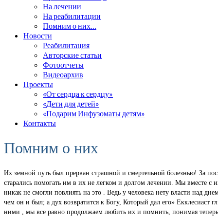
На лечении
На реабилитации
Помним о них…
Новости
Реабилитация
Авторские статьи
Фотоотчеты
Видеоархив
Проекты
«От сердца к сердцу»
«Дети для детей»
«Подарим Инфузоматы детям»
Контакты
Помним о них
Их земной путь был прерван страшной и смертельной болезнью! За пос
старались помогать им в их не легком и долгом лечении. Мы вместе с 
никак не смогли повлиять на это . Ведь у человека нету власти над дне
чем он и был; а дух возвратится к Богу, Который дал его» Екклесиаст гл
ними , мы все равно продолжаем любить их и помнить, понимая теперь