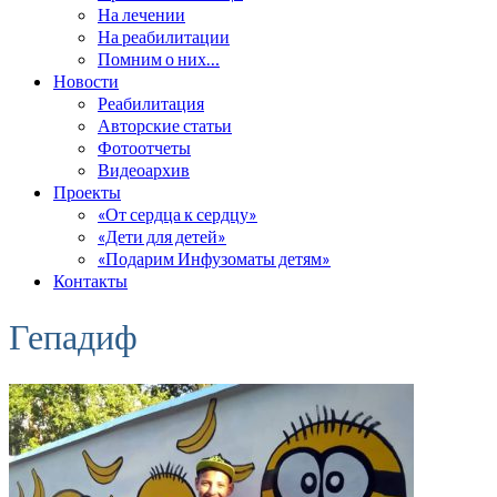
На лечении
На реабилитации
Помним о них…
Новости
Реабилитация
Авторские статьи
Фотоотчеты
Видеоархив
Проекты
«От сердца к сердцу»
«Дети для детей»
«Подарим Инфузоматы детям»
Контакты
Гепадиф