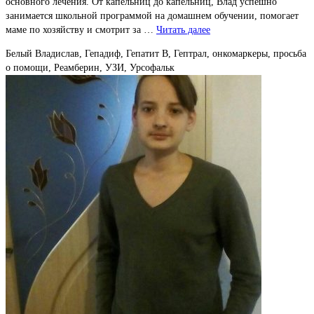
основного лечения. От капельниц до капельниц, Влад успешно
занимается школьной программой на домашнем обучении, помогает
маме по хозяйству и смотрит за …
Читать далее
Белый Владислав, Гепадиф, Гепатит В, Гептрал, онкомаркеры, просьба
о помощи, Реамберин, УЗИ, Урсофальк