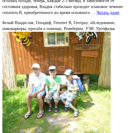
осталась позади, теперь, каждые 2-3 месяца, в зависимости от
состояния здоровья, Владик стабильно проходит плановое лечение
гепатита В, приобретенного во время основного …
Читать далее
Белый Владислав, Гепадиф, Гепатит В, Гептрал, обследование,
онкомаркеры, просьба о помощи, Реамберин, УЗИ, Урсофальк