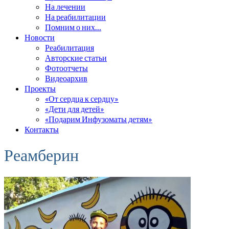
На лечении
На реабилитации
Помним о них…
Новости
Реабилитация
Авторские статьи
Фотоотчеты
Видеоархив
Проекты
«От сердца к сердцу»
«Дети для детей»
«Подарим Инфузоматы детям»
Контакты
Реамберин