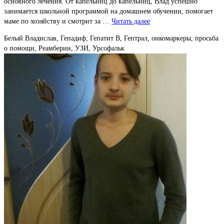
основного лечения. От капельниц до капельниц, Влад успешно
занимается школьной программой на домашнем обучении, помогает
маме по хозяйству и смотрит за …
Читать далее
Белый Владислав, Гепадиф, Гепатит В, Гептрал, онкомаркеры, просьба
о помощи, Реамберин, УЗИ, Урсофальк