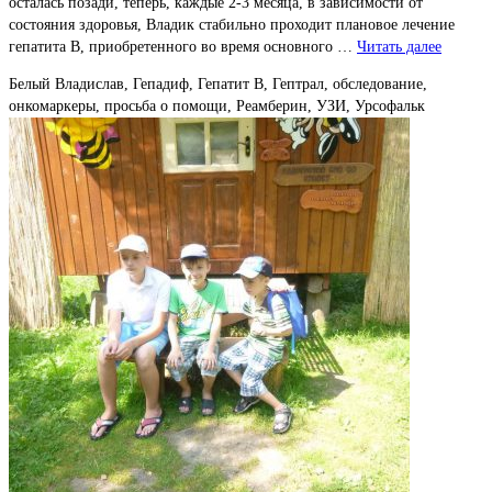
осталась позади, теперь, каждые 2-3 месяца, в зависимости от
состояния здоровья, Владик стабильно проходит плановое лечение
гепатита В, приобретенного во время основного …
Читать далее
Белый Владислав, Гепадиф, Гепатит В, Гептрал, обследование,
онкомаркеры, просьба о помощи, Реамберин, УЗИ, Урсофальк