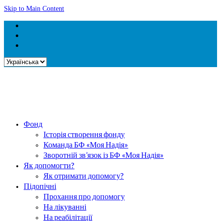
Skip to Main Content
Вибрати
мову
Фонд
Історія створення фонду
Команда БФ «Моя Надія»
Зворотній зв’язок із БФ «Моя Надія»
Як допомогти?
Як отримати допомогу?
Підопічні
Прохання про допомогу
На лікуванні
На реабілітації