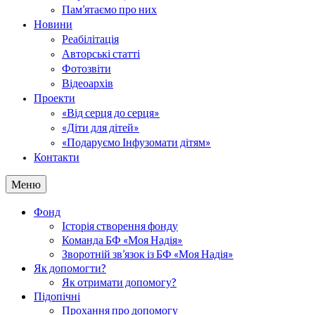
Пам’ятаємо про них
Новини
Реабілітація
Авторські статті
Фотозвіти
Відеоархів
Проекти
«Від серця до серця»
«Діти для дітей»
«Подаруємо Інфузомати дітям»
Контакти
Меню
Фонд
Історія створення фонду
Команда БФ «Моя Надія»
Зворотній зв’язок із БФ «Моя Надія»
Як допомогти?
Як отримати допомогу?
Підопічні
Прохання про допомогу