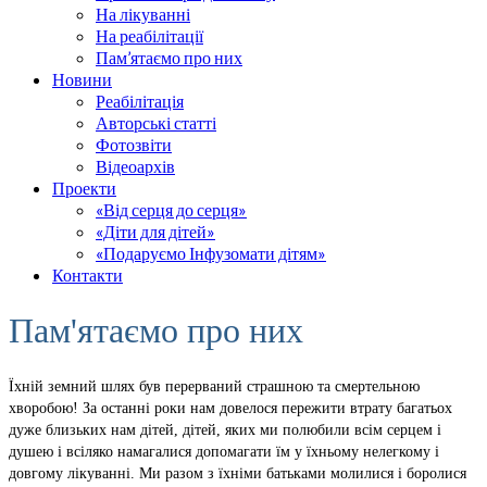
На лікуванні
На реабілітації
Пам’ятаємо про них
Новини
Реабілітація
Авторські статті
Фотозвіти
Відеоархів
Проекти
«Від серця до серця»
«Діти для дітей»
«Подаруємо Інфузомати дітям»
Контакти
Пам'ятаємо про них
Їхній земний шлях був перерваний страшною та смертельною
хворобою! За останні роки нам довелося пережити втрату багатьох
дуже близьких нам дітей, дітей, яких ми полюбили всім серцем і
душею і всіляко намагалися допомагати їм у їхньому нелегкому і
довгому лікуванні. Ми разом з їхніми батьками молилися і боролися