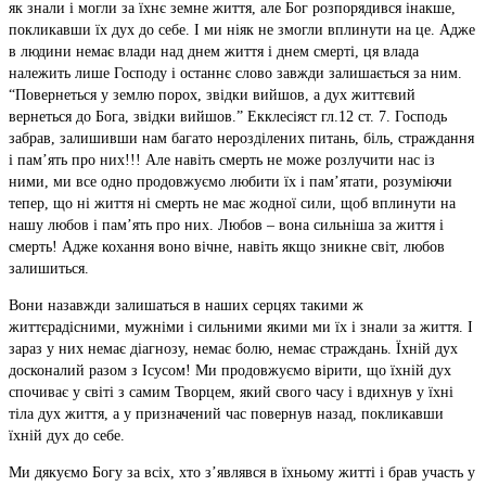
як знали і могли за їхнє земне життя, але Бог розпорядився інакше,
покликавши їх дух до себе. І ми ніяк не змогли вплинути на це. Адже
в людини немає влади над днем ​​життя і днем ​​смерті, ця влада
належить лише Господу і останнє слово завжди залишається за ним.
“Повернеться у землю порох, звідки вийшов, а дух життєвий
вернеться до Бога, звідки вийшов.” Екклесіяст гл.12 ст. 7. Господь
забрав, залишивши нам багато нерозділених питань, біль, страждання
і пам’ять про них!!! Але навіть смерть не може розлучити нас із
ними, ми все одно продовжуємо любити їх і пам’ятати, розуміючи
тепер, що ні життя ні смерть не має жодної сили, щоб вплинути на
нашу любов і пам’ять про них. Любов – вона сильніша за життя і
смерть! Адже кохання воно вічне, навіть якщо зникне світ, любов
залишиться.
Вони назавжди залишаться в наших серцях такими ж
життєрадісними, мужніми і сильними якими ми їх і знали за життя. І
зараз у них немає діагнозу, немає болю, немає страждань. Їхній дух
досконалий разом з Ісусом! Ми продовжуємо вірити, що їхній дух
спочиває у світі з самим Творцем, який свого часу і вдихнув у їхні
тіла дух життя, а у призначений час повернув назад, покликавши
їхній дух до себе.
Ми дякуємо Богу за всіх, хто з’являвся в їхньому житті і брав участь у