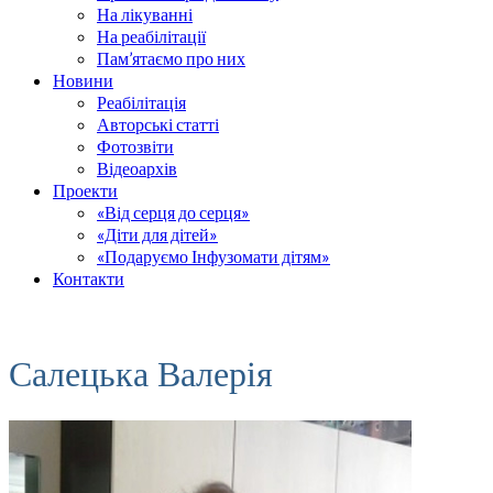
На лікуванні
На реабілітації
Пам’ятаємо про них
Новини
Реабілітація
Авторські статті
Фотозвіти
Відеоархів
Проекти
«Від серця до серця»
«Діти для дітей»
«Подаруємо Інфузомати дітям»
Контакти
Салецька Валерія