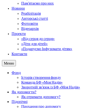
Пам’ятаємо про них
Новини
Реабілітація
Авторські статті
Фотозвіти
Відеоархів
Проекти
«Від серця до серця»
«Діти для дітей»
«Подаруємо Інфузомати дітям»
Контакти
Меню
Фонд
Історія створення фонду
Команда БФ «Моя Надія»
Зворотній зв’язок із БФ «Моя Надія»
Як допомогти?
Як отримати допомогу?
Підопічні
Прохання про допомогу