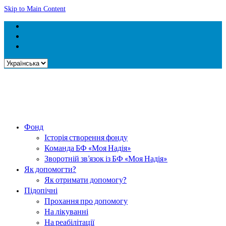
Skip to Main Content
Вибрати
мову
Фонд
Історія створення фонду
Команда БФ «Моя Надія»
Зворотній зв’язок із БФ «Моя Надія»
Як допомогти?
Як отримати допомогу?
Підопічні
Прохання про допомогу
На лікуванні
На реабілітації