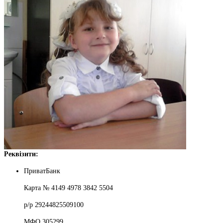
Реквізити:
ПриватБанк
Карта № 4149 4978 3842 5504
р/р 29244825509100
МФО 305299