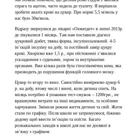
спрага та ацетон, часто ходила до туалету. Я вирішила
зробити аналіз крові на цукор. При нормі 5,5 м/моль у
нас було 30м/моль.
Відразу звернулися до лікарні «Охматдит» в липні 2013р.
де лікувалися 1 місяць. Там нам поставили діагноз
цукровий діабет, тяжка форма, інсулінозалежний. 4-5
ін’єкцій інсуліну на добу, та постійний замір цукру
крові. Хворіємо вже 1,5 р., при обстеженні з’явилися
ускладнення з судинами, зором та внутрішніми
органами. Вже кілька разів була гіпоглікемічна кома, яка
призводить до порушення функцій головного мозку.
Цукор то вгору то вниз. Самостійно вимірюємо цукор 6
р. на добу, втому числі і вночі, коли дитина спить. На
місяць потрібно 4 упаковки тест-смужок – 1200грн., не
враховуючи витрати на інші медикаменти, та особливе
харчування. Змінили режим життя дитини та свій. Жити
стали по графіку. Після школи не затримуємося, біжимо
додому щоб ввести ін’єкцію та поїсти. Багато
розважальних заходів в школі для нас не досяжні в
зв’язку з графіком.