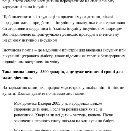
році. З того самого часу дитина перебуватиме на спеціальному
харчуванні та на інсуліні.
Щоб полегшити всі труднощі та щоденні муки дитини, лікарі
порадили матері придбати — інсулінову помпу, яка є альтернативою
багаторазовим щоденним ін’єкціям інсуліну інсуліновим шприцом
або інсуліновою шприц-ручкою і дозволяє проводити інтенсивну
інзулінозу інзуліно і інсуліном.
Інсулінова помпа – це медичний пристрій для введення інсуліну при
лікуванні цукрового діабету, також відомий як терапія безперервним
підшкірним введенням інсуліну.
Така помпа коштує 5500 доларів, а це дуже величезні гроші для
мами дівчинки.
На зарплатню мами, яка працює медсестрою у поліклініці, її ніяк не
купити. Взагалі давайте почитаємо лист мами:
Моя донечка Валерія 2005 р.н. народилася цілком
здоровою дитиною. Росла та розвивалася як всі її
ровесники. Хворіла як всі діти – застуда, кашель. Після
закінчення першого класу поїхала на канікули до бабусі.
Ми почали помічати, що дитина різко схудла з’явилась