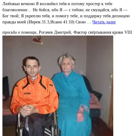
Любовью вечною Я возлюбил тебя и потому простер к тебе
благоволение… Не бойся, ибо Я — с тобою; не смущайся, ибо Я —
Бог твой; Я укреплю тебя, и помогу тебе, и поддержу тебя десницею
правды моей (Иерем.31:3,Исаии 41:10) Свою …
Читать далее
просьба о помощи, Рогачев Дмитрий, Фактор свёртывания крови VIII