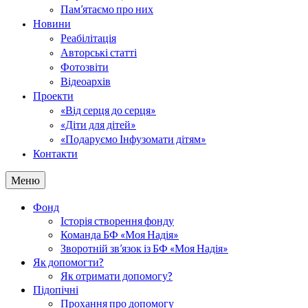
Пам’ятаємо про них
Новини
Реабілітація
Авторські статті
Фотозвіти
Відеоархів
Проекти
«Від серця до серця»
«Діти для дітей»
«Подаруємо Інфузомати дітям»
Контакти
Меню
Фонд
Історія створення фонду
Команда БФ «Моя Надія»
Зворотній зв’язок із БФ «Моя Надія»
Як допомогти?
Як отримати допомогу?
Підопічні
Прохання про допомогу