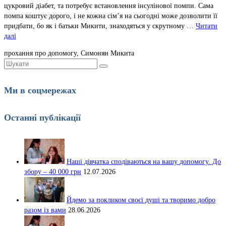
цукровий діабет, та потребує встановлення інсулінової помпи. Сама
помпа коштує дорого, і не кожна сім’я на сьогодні може дозволити її
придбати, бо як і батьки Микити, знаходяться у скрутному …
Читати
далі
прохання про допомогу, Симонян Микита
Шукати:
Ми в соцмережах
Останні публікації
Наші дівчатка сподіваються на вашу допомогу. До
збору – 40 000 грн
12.07.2026
Йдемо за покликом своєї душі та творимо добро
разом із вами
28.06.2026