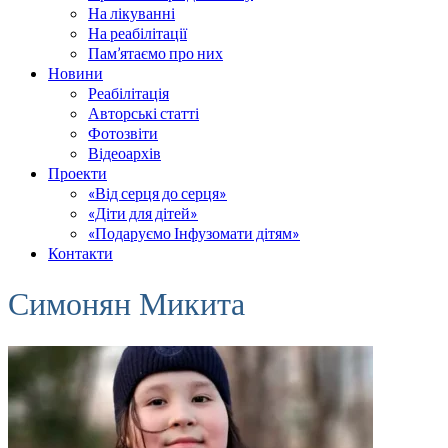
На лікуванні
На реабілітації
Пам’ятаємо про них
Новини
Реабілітація
Авторські статті
Фотозвіти
Відеоархів
Проекти
«Від серця до серця»
«Діти для дітей»
«Подаруємо Інфузомати дітям»
Контакти
Симонян Микита