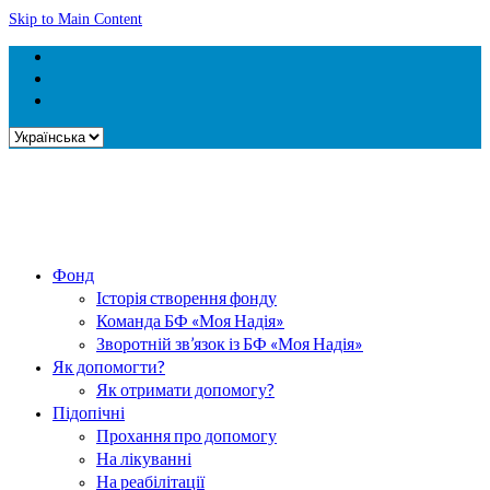
Skip to Main Content
Вибрати
мову
Фонд
Історія створення фонду
Команда БФ «Моя Надія»
Зворотній зв’язок із БФ «Моя Надія»
Як допомогти?
Як отримати допомогу?
Підопічні
Прохання про допомогу
На лікуванні
На реабілітації