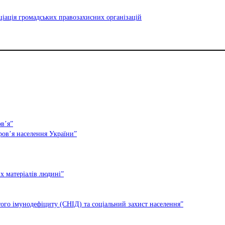
оціація громадських правозахисних організацій
в’я”
ов’я населення України”
х матеріалів людині”
ого імунодефіциту (СНІД) та соціальний захист населення”