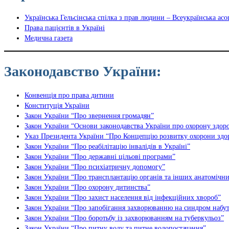
Українська Гельсінська спілка з прав людини – Всеукраїнська ас
Права пацієнтів в Україні
Медична газета
Законодавство України:
Конвенція про права дитини
Конституція України
Закон України “Про звернення громадян”
Закон України “Основи законодавства України про охорону здоро
Указ Президента України “Про Концепцію розвитку охорони здор
Закон України “Про реабілітацію інвалідів в Україні”
Закон України “Про державні цільові програми”
Закон України “Про психіатричну допомогу”
Закон України “Про трансплантацію органів та інших анатомічни
Закон України “Про охорону дитинства”
Закон України “Про захист населення від інфекційних хвороб”
Закон України “Про запобігання захворюванню на синдром набут
Закон України “Про боротьбу із захворюванням на туберкульоз”
Закон України “Про питну воду та питне водопостачання”