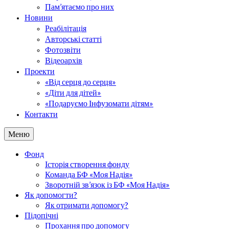
Пам’ятаємо про них
Новини
Реабілітація
Авторські статті
Фотозвіти
Відеоархів
Проекти
«Від серця до серця»
«Діти для дітей»
«Подаруємо Інфузомати дітям»
Контакти
Меню
Фонд
Історія створення фонду
Команда БФ «Моя Надія»
Зворотній зв’язок із БФ «Моя Надія»
Як допомогти?
Як отримати допомогу?
Підопічні
Прохання про допомогу