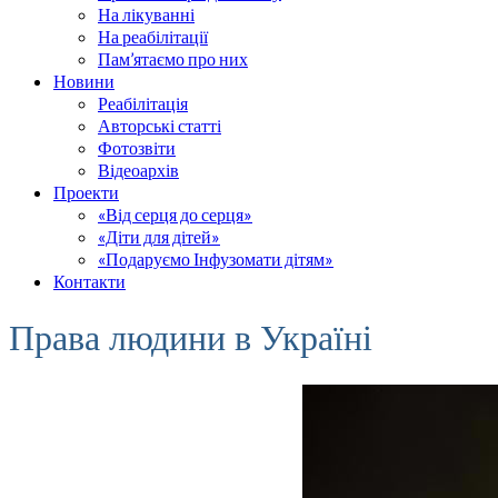
На лікуванні
На реабілітації
Пам’ятаємо про них
Новини
Реабілітація
Авторські статті
Фотозвіти
Відеоархів
Проекти
«Від серця до серця»
«Діти для дітей»
«Подаруємо Інфузомати дітям»
Контакти
Права людини в Україні