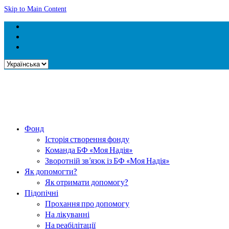
Skip to Main Content
Вибрати
мову
Фонд
Історія створення фонду
Команда БФ «Моя Надія»
Зворотній зв’язок із БФ «Моя Надія»
Як допомогти?
Як отримати допомогу?
Підопічні
Прохання про допомогу
На лікуванні
На реабілітації