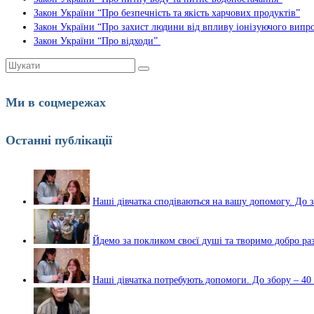
Закон України “Про безпечність та якість харчових продуктів”
Закон України “Про захист людини від впливу іонізуючого вип
Закон України “Про відходи”
Шукати:
Ми в соцмережах
Останні публікації
Наші дівчатка сподіваються на вашу допомогу. До з
Йдемо за покликом своєї душі та творимо добро ра
Наші дівчатка потребують допомоги. До збору – 40