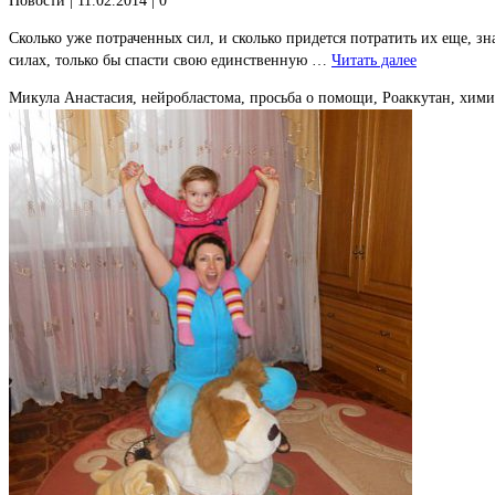
Новости
| 11.02.2014 |
0
Сколько уже потраченных сил, и сколько придется потратить их еще, зна
силах, только бы спасти свою единственную …
Читать далее
Микула Анастасия, нейробластома, просьба о помощи, Роаккутан, хим