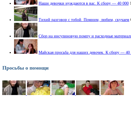
Наши девочки нуждаются в вас. К сбору — 40 000
Тихий разговор с тобой. Помним, любим, скучаем
Сбор на инсулиновую помпу и расходные материа
Майская просьба для наших девочек. К сбору — 40 
Просьбы о помощи