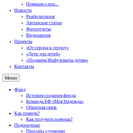
Помним о них…
Новости
Реабилитация
Авторские статьи
Фотоотчеты
Видеоархив
Проекты
«От сердца к сердцу»
«Дети для детей»
«Подарим Инфузоматы детям»
Контакты
Меню
Фонд
История создания фонда
Команда БФ «Моя Надежда»
Обратная связь
Как помочь?
Как получить помощь?
Подопечные
Просьбы о помощи