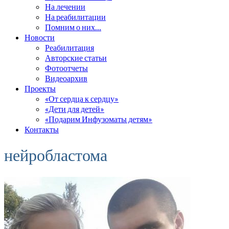
На лечении
На реабилитации
Помним о них…
Новости
Реабилитация
Авторские статьи
Фотоотчеты
Видеоархив
Проекты
«От сердца к сердцу»
«Дети для детей»
«Подарим Инфузоматы детям»
Контакты
нейробластома