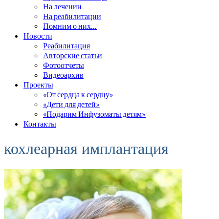
На лечении
На реабилитации
Помним о них…
Новости
Реабилитация
Авторские статьи
Фотоотчеты
Видеоархив
Проекты
«От сердца к сердцу»
«Дети для детей»
«Подарим Инфузоматы детям»
Контакты
кохлеарная имплантация