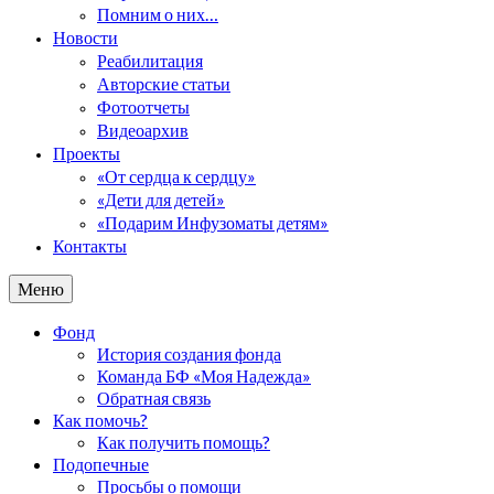
Помним о них…
Новости
Реабилитация
Авторские статьи
Фотоотчеты
Видеоархив
Проекты
«От сердца к сердцу»
«Дети для детей»
«Подарим Инфузоматы детям»
Контакты
Меню
Фонд
История создания фонда
Команда БФ «Моя Надежда»
Обратная связь
Как помочь?
Как получить помощь?
Подопечные
Просьбы о помощи