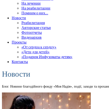
На лечении
На реабилитации
Помним о них…
Новости
Реабилитация
Авторские статьи
Фотоотчеты
Видеоархив
Проекты
«От сердца к сердцу»
«Дети для детей»
«Подарим Инфузоматы детям»
Контакты
Новости
Блог. Новини благодійного фонду «Моя Надія», події, заходи та проха