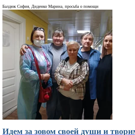
Балдюк София, Диденко Марина, просьба о помощи
Идем за зовом своей души и твори